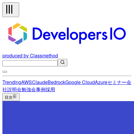
produced by Classmethod
Trending
AWS
Claude
Bedrock
Google Cloud
Azure
セミナー
会
社説明会
勉強会
事例
採用
目次