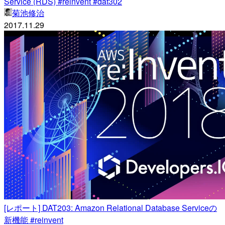
Service (RDS) #reinvent #dat302
菊池修治
2017.11.29
[レポート] DAT203: Amazon Relational Database Serviceの
新機能 #reinvent