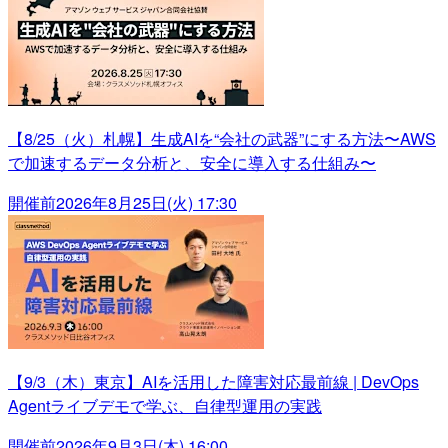
【8/25（火）札幌】生成AIを“会社の武器”にする方法〜AWS
で加速するデータ分析と、安全に導入する仕組み〜
開催前
2026年8月25日(火) 17:30
【9/3（木）東京】AIを活用した障害対応最前線 | DevOps
Agentライブデモで学ぶ、自律型運用の実践
開催前
2026年9月3日(木) 16:00