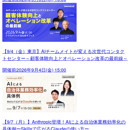
【9/4（金）東京】AIチームメイトが変える次世代コンタク
トセンター～顧客体験向上とオペレーション改革の最前線～
開催前
2026年9月4日(金) 15:00
【9/7（月）】Anthropic登壇！AIによる自治体業務効率化の
具体例ーSkillsで広がるClaudeの使い方ー