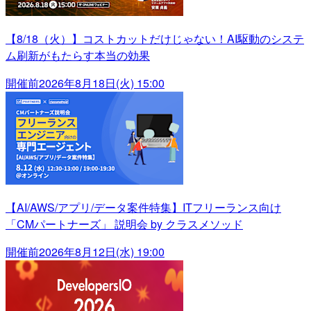
【8/18（火）】コストカットだけじゃない！AI駆動のシステ
ム刷新がもたらす本当の効果
開催前
2026年8月18日(火) 15:00
【AI/AWS/アプリ/データ案件特集】ITフリーランス向け
「CMパートナーズ」 説明会 by クラスメソッド
開催前
2026年8月12日(水) 19:00