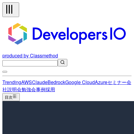
produced by Classmethod
Trending
AWS
Claude
Bedrock
Google Cloud
Azure
セミナー
会
社説明会
勉強会
事例
採用
目次