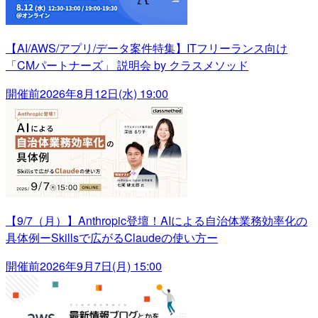
【AI/AWS/アプリ/データ案件特集】ITフリーランス向け
「CMパートナーズ」 説明会 by クラスメソッド
開催前
2026年8月12日(水) 19:00
【9/7（月）】Anthropic登壇！AIによる自治体業務効率化の
具体例ーSkillsで広がるClaudeの使い方ー
開催前
2026年9月7日(月) 15:00