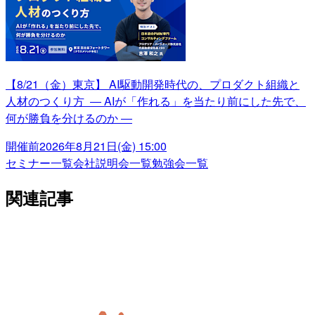
【8/21（金）東京】 AI駆動開発時代の、プロダクト組織と
人材のつくり方 ― AIが「作れる」を当たり前にした先で、
何が勝負を分けるのか ―
開催前
2026年8月21日(金) 15:00
セミナー一覧
会社説明会一覧
勉強会一覧
関連記事