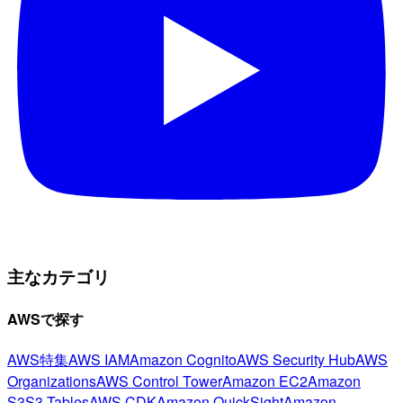
主なカテゴリ
AWSで探す
AWS特集
AWS IAM
Amazon Cognito
AWS Security Hub
AWS
Organizations
AWS Control Tower
Amazon EC2
Amazon
S3
S3 Tables
AWS CDK
Amazon QuickSight
Amazon