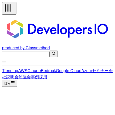
produced by Classmethod
Trending
AWS
Claude
Bedrock
Google Cloud
Azure
セミナー
会
社説明会
勉強会
事例
採用
目次