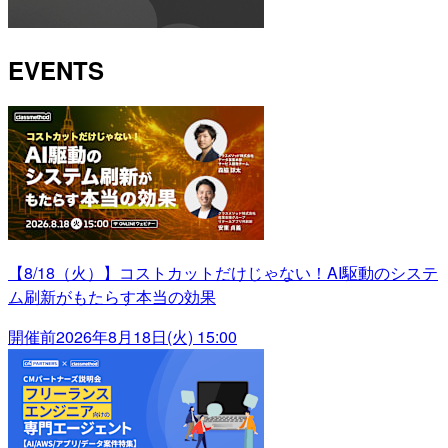
EVENTS
【8/18（火）】コストカットだけじゃない！AI駆動のシステ
ム刷新がもたらす本当の効果
開催前
2026年8月18日(火) 15:00