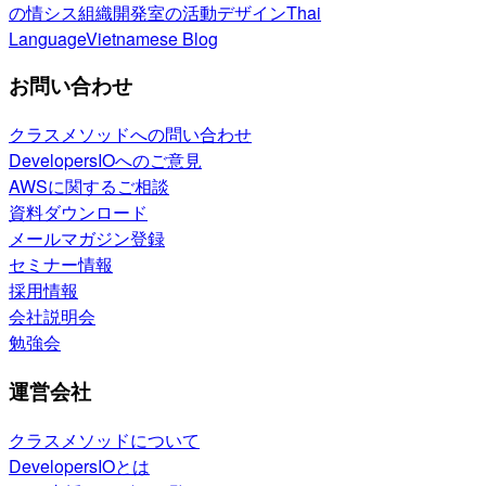
の情シス
組織開発室の活動
デザイン
Thai
Language
Vietnamese Blog
お問い合わせ
クラスメソッドへの問い合わせ
DevelopersIOへのご意見
AWSに関するご相談
資料ダウンロード
メールマガジン登録
セミナー情報
採用情報
会社説明会
勉強会
運営会社
クラスメソッドについて
DevelopersIOとは