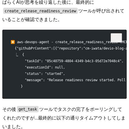
ばらくAIが思考を繰り返した後に、最終的に
ツールが呼び出されて
create_release_readiness_review
いることが確認できました。
⏺ aws-devops-agent - create_release_readiness_review (MCP)
  {"githubPrContent":[{"repository":"cm-iwata/devio-blog-a
  ⎿  {
       "taskId": "05c40759-4804-4349-b4c3-05d72e7048c4",
       "executionId": null,
       "status": "started",
       "message": "Release readiness review started. Poll 
     }
その後
ツールでタスクの完了をポーリングして
get_task
くれたのですが...最終的に以下の通りタイムアウトしてしま
いました。