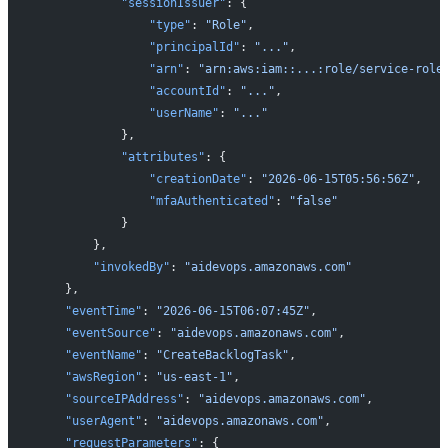
            "sessionIssuer"
: {
                "type"
: 
"Role"
,
                "principalId"
: 
"..."
,
                "arn"
: 
"arn:aws:iam::...:role/service-role
                "accountId"
: 
"..."
,
                "userName"
: 
"..."
            },
            "attributes"
: {
                "creationDate"
: 
"2026-06-15T05:56:56Z"
,
                "mfaAuthenticated"
: 
"false"
            }
        },
        "invokedBy"
: 
"aidevops.amazonaws.com"
    },
    "eventTime"
: 
"2026-06-15T06:07:45Z"
,
    "eventSource"
: 
"aidevops.amazonaws.com"
,
    "eventName"
: 
"CreateBacklogTask"
,
    "awsRegion"
: 
"us-east-1"
,
    "sourceIPAddress"
: 
"aidevops.amazonaws.com"
,
    "userAgent"
: 
"aidevops.amazonaws.com"
,
    "requestParameters"
: {