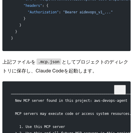
      "headers"
: {
        "Authorization"
: 
"Bearer aidevops_v1_..."
      }
    }
  }
}
上記ファイルを
としてプロジェクトのディレク
.mcp.json
トリに保存し、Claude Codeを起動します。
──────────────────────────────────────────────────────────
  New MCP server found in this project: aws-devops-agent
  MCP servers may execute code or access system resources.
    1. Use this MCP server