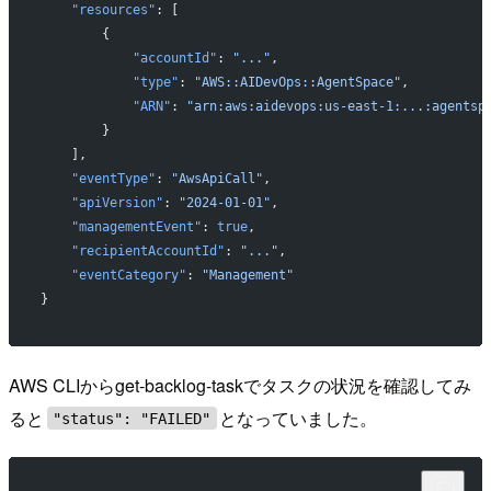
    "resources"
: [
        {
            "accountId"
: 
"..."
,
            "type"
: 
"AWS::AIDevOps::AgentSpace"
,
            "ARN"
: 
"arn:aws:aidevops:us-east-1:...:agentsp
        }
    ],
    "eventType"
: 
"AwsApiCall"
,
    "apiVersion"
: 
"2024-01-01"
,
    "managementEvent"
: 
true
,
    "recipientAccountId"
: 
"..."
,
    "eventCategory"
: 
"Management"
}
AWS CLIからget-backlog-taskでタスクの状況を確認してみ
ると
となっていました。
"status": "FAILED"