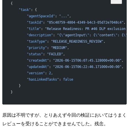
{
    "task"
: {
        "agentSpaceId"
: 
"..."
,
        "taskId"
: 
"05c40759-4804-4349-b4c3-05d72e7048c4"
,
        "title"
: 
"Release Readiness: PR #46 DLP exclusion 
        "description"
: 
"{
\"
agentInput
\"
: {
\"
content
\"
: {
\"
        "taskType"
: 
"RELEASE_READINESS_REVIEW"
,
        "priority"
: 
"MEDIUM"
,
        "status"
: 
"FAILED"
,
        "createdAt"
: 
"2026-06-15T06:07:45.128000+00:00"
,
        "updatedAt"
: 
"2026-06-15T06:22:46.171000+00:00"
,
        "version"
: 
2
,
        "hasLinkedTasks"
: 
false
    }
}
原因は不明ですが、とりあえず今回の検証においてはうまく
レビューを受けることができませんでした。残念。