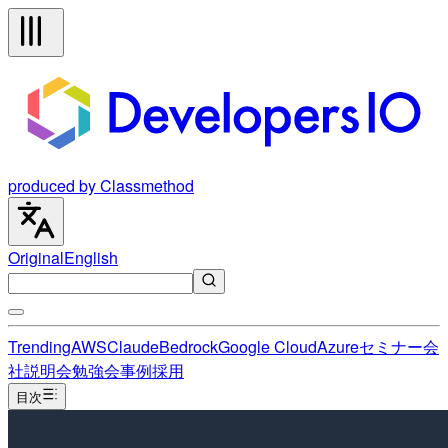
produced by Classmethod
Original
English
Trending
AWS
Claude
Bedrock
Google Cloud
Azure
セミナー
会
社説明会
勉強会
事例
採用
目次