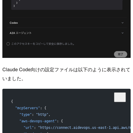
Claude Code向けの設定ファイルは以下のように表示されて
いました。
{
  "mcpServers"
: {
    "type"
: 
"http"
,
    "aws-devops-agent"
: {
      "url"
: 
"https://connect.aidevops.us-east-1.api.aws/m