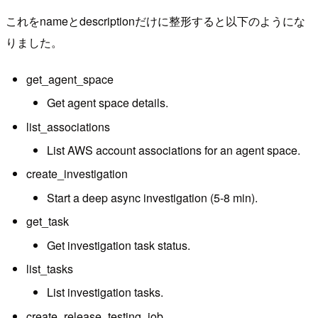
これをnameとdescriptionだけに整形すると以下のようにな
りました。
get_agent_space
Get agent space details.
list_associations
List AWS account associations for an agent space.
create_investigation
Start a deep async investigation (5-8 min).
get_task
Get investigation task status.
list_tasks
List investigation tasks.
create_release_testing_job