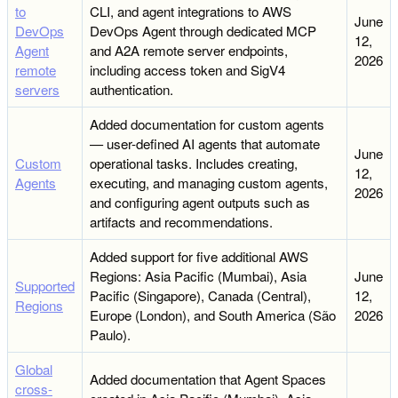
to
CLI, and agent integrations to AWS
June
DevOps
DevOps Agent through dedicated MCP
12,
Agent
and A2A remote server endpoints,
2026
remote
including access token and SigV4
servers
authentication.
Added documentation for custom agents
— user-defined AI agents that automate
June
Custom
operational tasks. Includes creating,
12,
Agents
executing, and managing custom agents,
2026
and configuring agent outputs such as
artifacts and recommendations.
Added support for five additional AWS
Regions: Asia Pacific (Mumbai), Asia
June
Supported
Pacific (Singapore), Canada (Central),
12,
Regions
Europe (London), and South America (São
2026
Paulo).
Global
Added documentation that Agent Spaces
cross-