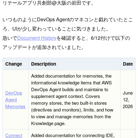
リテールアプリ共創部@大阪の岩田です。
いつものようにDevOps Agentのマネコンと戯れていたとこ
ろ、UIが少し変わっていることに気づきました。
急いで
Document History
を確認すると、6/12付けで以下の
アップデートが追加されていました。
Change
Description
Date
Added documentation for memories, the
informational knowledge items that AWS
DevOps Agent builds and maintains to
DevOps
June
supplement agent context. Covers
Agent
12,
memory stores, the two built-in stores
Memories
2026
(directives and monitors), limits, and how
to view and manage memories from the
Knowledge page.
Connect
Added documentation for connecting IDE,