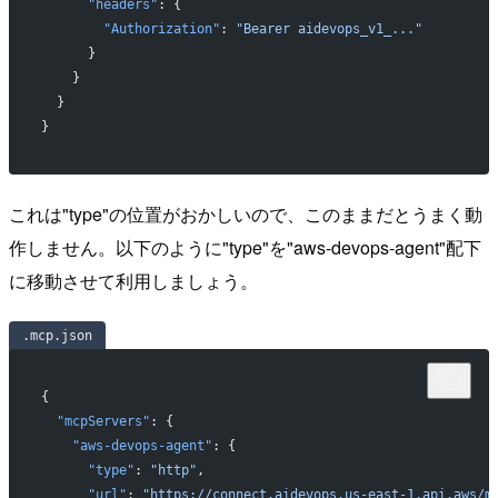
      "headers"
: {
        "Authorization"
: 
"Bearer aidevops_v1_..."
      }
    }
  }
}
これは"type"の位置がおかしいので、このままだとうまく動
作しません。以下のように"type"を"aws-devops-agent"配下
に移動させて利用しましょう。
.mcp.json
{
  "mcpServers"
: {
    "aws-devops-agent"
: {
      "type"
: 
"http"
,
      "url"
: 
"https://connect.aidevops.us-east-1.api.aws/m