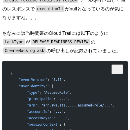
のレスポンスで
がnullとなっているのが気に
executionId
なりますね。。。
ちなみに該当時間帯のCloud Trailには以下のように
が
の
taskType
RELEASE_READINESS_REVIEW
の呼び出しが記録されていました。
CreateBacklogTask
{
    "eventVersion"
: 
"1.11"
,
    "userIdentity"
: {
        "type"
: 
"AssumedRole"
,
        "principalId"
: 
"..."
,
        "arn"
: 
"arn:aws:sts::...:assumed-role/..."
,
        "accountId"
: 
"..."
,
        "accessKeyId"
: 
"..."
,
        "sessionContext"
: {