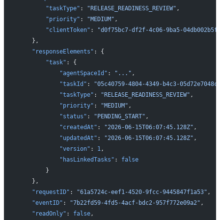
        "taskType"
: 
"RELEASE_READINESS_REVIEW"
,
        "priority"
: 
"MEDIUM"
,
        "clientToken"
: 
"d0f75bc7-df2f-4c06-9ba5-04db002b5f
    },
    "responseElements"
: {
        "task"
: {
            "agentSpaceId"
: 
"..."
,
            "taskId"
: 
"05c40759-4804-4349-b4c3-05d72e7048c
            "taskType"
: 
"RELEASE_READINESS_REVIEW"
,
            "priority"
: 
"MEDIUM"
,
            "status"
: 
"PENDING_START"
,
            "createdAt"
: 
"2026-06-15T06:07:45.128Z"
,
            "updatedAt"
: 
"2026-06-15T06:07:45.128Z"
,
            "version"
: 
1
,
            "hasLinkedTasks"
: 
false
        }
    },
    "requestID"
: 
"61a5724c-eef1-4520-9fcc-9445847f1a53"
,
    "eventID"
: 
"7b22fd59-4fd5-4acf-bdc2-957f772e09a2"
,
    "readOnly"
: 
false
,