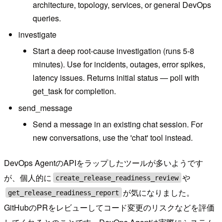
architecture, topology, services, or general DevOps
queries.
investigate
Start a deep root-cause investigation (runs 5-8
minutes). Use for incidents, outages, error spikes,
latency issues. Returns initial status — poll with
get_task for completion.
send_message
Send a message in an existing chat session. For
new conversations, use the 'chat' tool instead.
DevOps AgentのAPIをラップしたツールが多いようです
が、個人的に
や
create_release_readiness_review
が気になりました。
get_release_readiness_report
GitHubのPRをレビューしてコード変更のリスクなどを評価