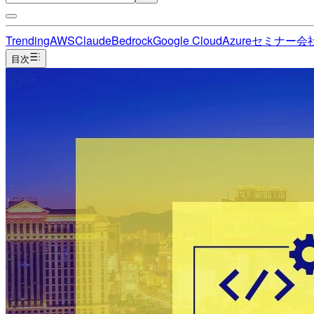
Trending
AWS
Claude
Bedrock
Google Cloud
Azure
セミナー
会
目次