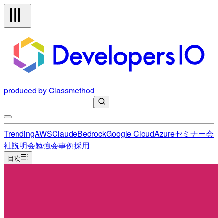
produced by Classmethod
Trending
AWS
Claude
Bedrock
Google Cloud
Azure
セミナー
会
社説明会
勉強会
事例
採用
目次