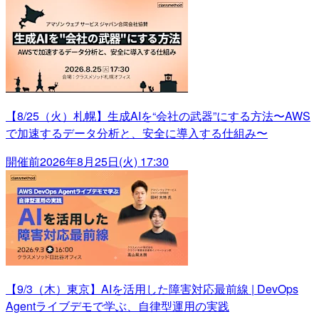
【8/25（火）札幌】生成AIを“会社の武器”にする方法〜AWS
で加速するデータ分析と、安全に導入する仕組み〜
開催前
2026年8月25日(火) 17:30
【9/3（木）東京】AIを活用した障害対応最前線 | DevOps
Agentライブデモで学ぶ、自律型運用の実践