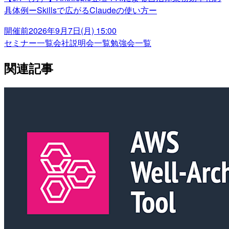
具体例ーSkillsで広がるClaudeの使い方ー
開催前
2026年9月7日(月) 15:00
セミナー一覧
会社説明会一覧
勉強会一覧
関連記事