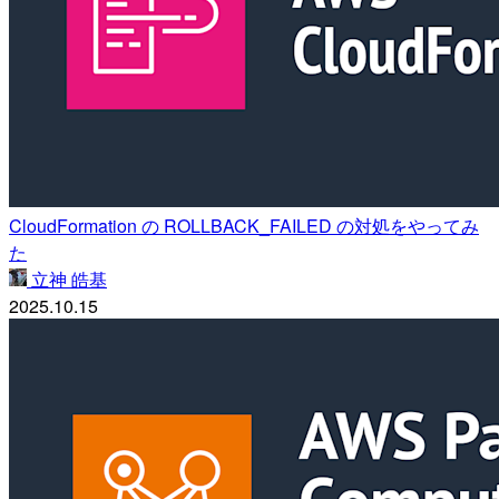
CloudFormation の ROLLBACK_FAILED の対処をやってみ
た
立神 皓基
2025.10.15