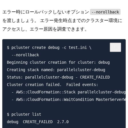
エラー時にロールバックしないオプション
--norollback
を渡しましょう。 エラー発生時点までのクラスター環境に
アクセスし、エラー原因を調査できます。
$ pcluster create debug -c test.ini \

  --norollback

Beginning cluster creation for cluster: debug

Creating stack named: parallelcluster-debug

Status: parallelcluster-debug - CREATE_FAILED

Cluster creation failed.  Failed events:

  - AWS::CloudFormation::Stack parallelcluster-debug 
  - AWS::CloudFormation::WaitCondition MasterServerWa
$ pcluster list
