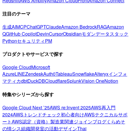
Redshift
AWS Amplify
Amazon CloudFront
Amazon Connect
注目のテーマ
生成AI
MCP
ChatGPT
Claude
Amazon Bedrock
RAG
Amazon
Q
GitHub Copilot
Devin
Cursor
Obsidian
モダンデータスタック
Python
セキュリティ
PM
プロダクトやサービスで探す
Google Cloud
Microsoft
Azure
LINE
Zendesk
Auth0
Tableau
Snowflake
Alteryx
インフォ
マティカ
dbt
DuckDB
Cloudflare
Splunk
Vision One
Notion
特集やシリーズから探す
Google Cloud Next ’25
AWS re:Invent 2025
AWS再入門
2024
AWSトレンドチェック
初心者向け
AWSテクニカルサポ
ート
AWS認定（資格）
製造業関連
ジョインブログ
くらめそ
の情シス
組織開発室の活動
デザイン
Thai