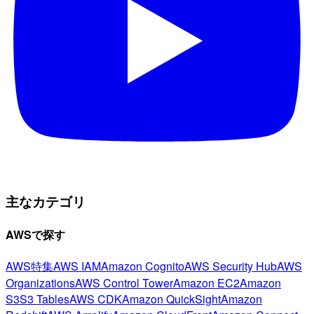
主なカテゴリ
AWSで探す
AWS特集
AWS IAM
Amazon Cognito
AWS Security Hub
AWS
Organizations
AWS Control Tower
Amazon EC2
Amazon
S3
S3 Tables
AWS CDK
Amazon QuickSight
Amazon