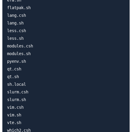
efa.sh

flatpak.sh

lang.csh

lang.sh

less.csh

less.sh

modules.csh

modules.sh

pyenv.sh

qt.csh

qt.sh

sh.local

slurm.csh

slurm.sh

vim.csh

vim.sh

vte.sh

which2.csh
