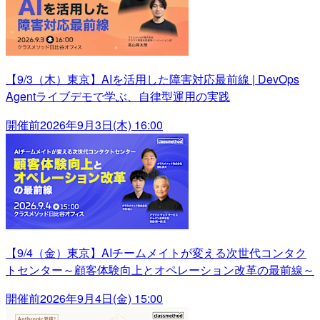
【9/3（木）東京】AIを活用した障害対応最前線 | DevOps
Agentライブデモで学ぶ、自律型運用の実践
開催前
2026年9月3日(木) 16:00
【9/4（金）東京】AIチームメイトが変える次世代コンタク
トセンター～顧客体験向上とオペレーション改革の最前線～
開催前
2026年9月4日(金) 15:00