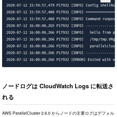
2020-07-12 15:59:57,479 P17932 [INFO] Config shellRun
2020-07-12 15:59:57,480 P17932 [INFO] ===============
2020-07-12 15:59:57,480 P17932 [INFO] Command runpost
2020-07-12 16:00:00,265 P17932 [INFO] ---------------
2020-07-12 16:00:00,266 P17932 [INFO] 	hello from post-install

2020-07-12 16:00:00,266 P17932 [INFO] 	/tmp/tmp.VRgIMOUiLF: line 3: non-existent-command: command not found

2020-07-12 16:00:00,266 P17932 [INFO] 	parallelcluster: fetch_and_run - Failed to run boot_as_master postinstall, s3://BUCKET/install.sh failed with non 0 return code: 127

2020-07-12 16:00:00,266 P17932 [INFO] ---------------
ノードログは CloudWatch Logs に転送さ
れる
AWS ParallelCluster 2.6.0 からノードの主要ログはデフォル