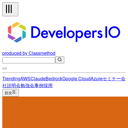
produced by Classmethod
Trending
AWS
Claude
Bedrock
Google Cloud
Azure
セミナー
会
社説明会
勉強会
事例
採用
目次