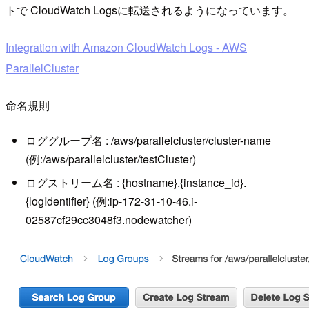
トで CloudWatch Logsに転送されるようになっています。
Integration with Amazon CloudWatch Logs - AWS
ParallelCluster
命名規則
ロググループ名 : /aws/parallelcluster/cluster-name
(例:/aws/parallelcluster/testCluster)
ログストリーム名 : {hostname}.{instance_id}.
{logIdentifier} (例:ip-172-31-10-46.i-
02587cf29cc3048f3.nodewatcher)