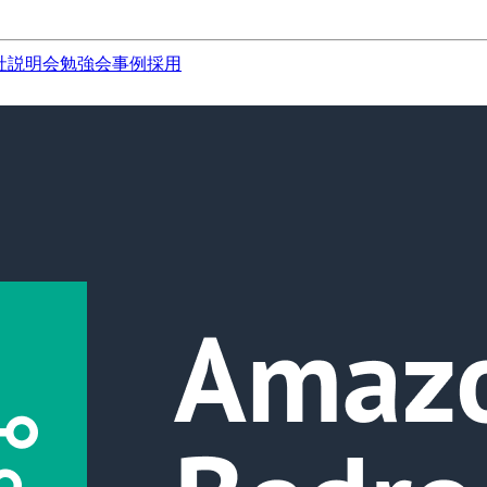
社説明会
勉強会
事例
採用