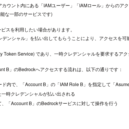
分のアカウント内にある「IAMユーザー」「IAMロール」からの
能な一部のサービスです)
サービスを利用したい場合があります。
レデンシャル」を払い出してもらうことにより、アクセスを可
ity Token Service) であり、一時クレデンシャルを要求するア
ccount B」のBedrockへアクセスする流れは、以下の通りです：
ード内で、「Account B」の「IAM Role B」を指定して「Asu
限を持った一時クレデンシャルが払い出される
「Account B」のBedrockサービスに対して操作を行う