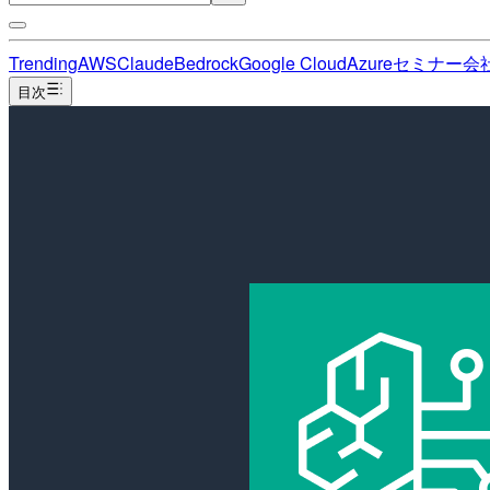
Trending
AWS
Claude
Bedrock
Google Cloud
Azure
セミナー
会
目次