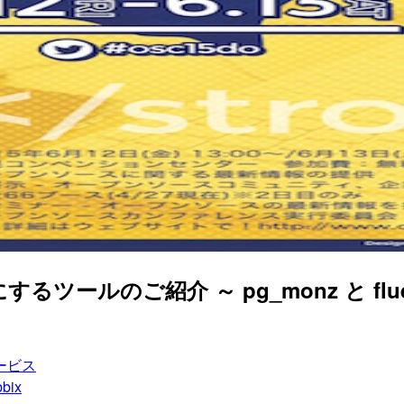
ールのご紹介 ～ pg_monz と fluentd 
ービス
bix