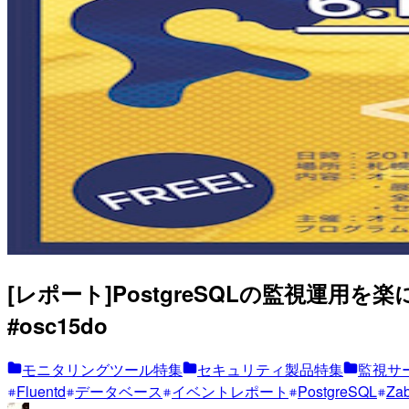
[レポート]PostgreSQLの監視運用を楽にするツ
#osc15do
モニタリングツール特集
セキュリティ製品特集
監視サ
Fluentd
データベース
イベントレポート
PostgreSQL
Zab