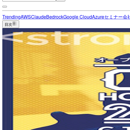
Trending
AWS
Claude
Bedrock
Google Cloud
Azure
セミナー
会
目次