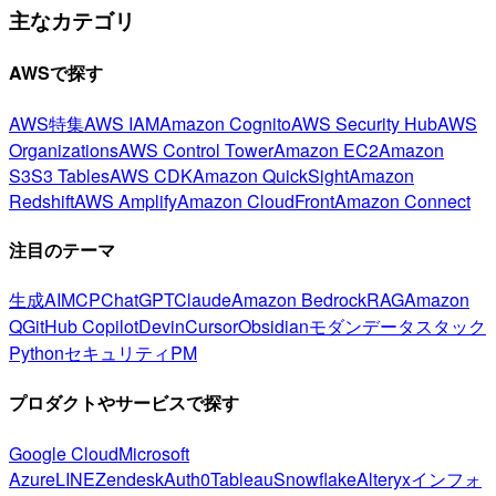
主なカテゴリ
AWSで探す
AWS特集
AWS IAM
Amazon Cognito
AWS Security Hub
AWS
Organizations
AWS Control Tower
Amazon EC2
Amazon
S3
S3 Tables
AWS CDK
Amazon QuickSight
Amazon
Redshift
AWS Amplify
Amazon CloudFront
Amazon Connect
注目のテーマ
生成AI
MCP
ChatGPT
Claude
Amazon Bedrock
RAG
Amazon
Q
GitHub Copilot
Devin
Cursor
Obsidian
モダンデータスタック
Python
セキュリティ
PM
プロダクトやサービスで探す
Google Cloud
Microsoft
Azure
LINE
Zendesk
Auth0
Tableau
Snowflake
Alteryx
インフォ