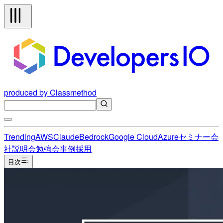
produced by Classmethod
Trending
AWS
Claude
Bedrock
Google Cloud
Azure
セミナー
会
社説明会
勉強会
事例
採用
目次