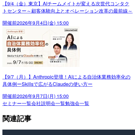
【9/4（金）東京】AIチームメイトが変える次世代コンタク
トセンター～顧客体験向上とオペレーション改革の最前線～
開催前
2026年9月4日(金) 15:00
【9/7（月）】Anthropic登壇！AIによる自治体業務効率化の
具体例ーSkillsで広がるClaudeの使い方ー
開催前
2026年9月7日(月) 15:00
セミナー一覧
会社説明会一覧
勉強会一覧
関連記事