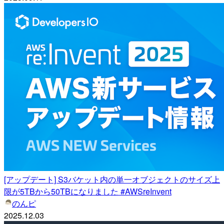
[アップデート] S3バケット内の単一オブジェクトのサイズ上
限が5TBから50TBになりました #AWSreInvent
のんピ
2025.12.03