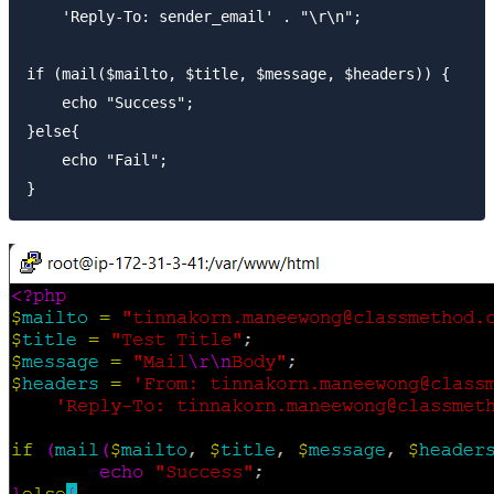
    'Reply-To: sender_email' . "\r\n";

if (mail($mailto, $title, $message, $headers)) {

    echo "Success";

}else{

    echo "Fail";
