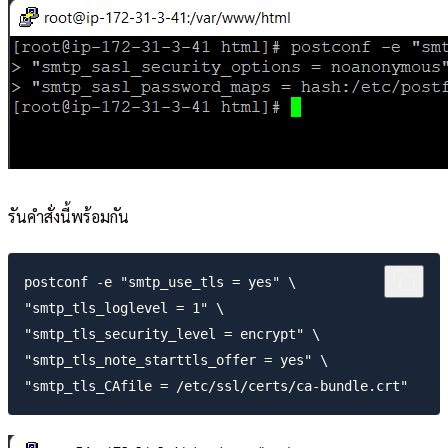
รันคำสั่งนี้พร้อมกัน
postconf -e "smtp_use_tls = yes" \

"smtp_tls_loglevel = 1" \

"smtp_tls_security_level = encrypt" \

"smtp_tls_note_starttls_offer = yes" \
