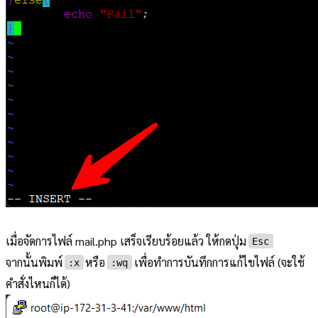
เมื่อจัดการไฟล์ mail.php เสร็จเรียบร้อยแล้ว ให้กดปุ่ม
Esc
จากนั้นพิมพ์
หรือ
เพื่อทำการบันทึกการแก้ไขไฟล์ (จะใช้
:x
:wq
คำสั่งไหนก็ได้)