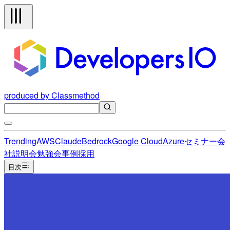
produced by Classmethod
Trending
AWS
Claude
Bedrock
Google Cloud
Azure
セミナー
会
社説明会
勉強会
事例
採用
目次