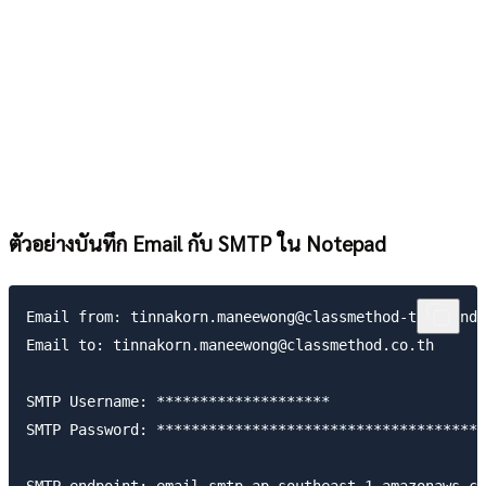
ตัวอย่างบันทึก Email กับ SMTP ใน Notepad
Email from: tinnakorn.maneewong@classmethod-thailand.
Email to: tinnakorn.maneewong@classmethod.co.th

SMTP Username: ********************

SMTP Password: **************************************
SMTP endpoint: email-smtp.ap-southeast-1.amazonaws.co