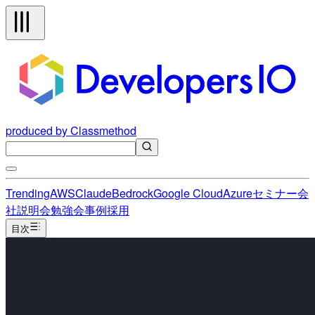
produced by Classmethod
Trending
AWS
Claude
Bedrock
Google Cloud
Azure
セミナー
会
社説明会
勉強会
事例
採用
目次