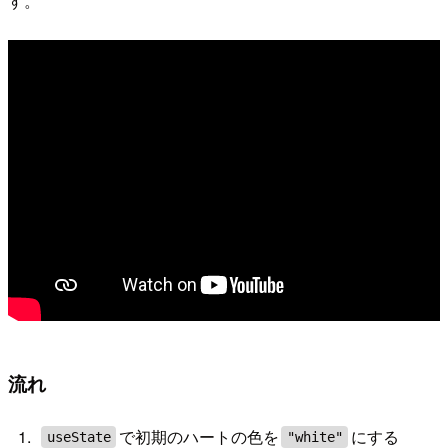
す。
流れ
で初期のハートの色を
にする
useState
"white"