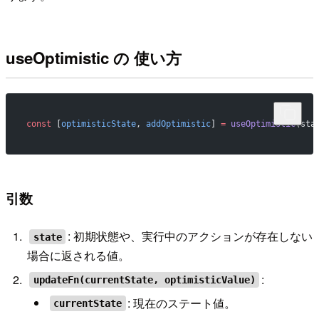
useOptimistic の 使い方
const
 [
optimisticState
, 
addOptimistic
] 
=
 useOptimistic
(sta
引数
: 初期状態や、実行中のアクションが存在しない
state
場合に返される値。
:
updateFn(currentState, optimisticValue)
: 現在のステート値。
currentState