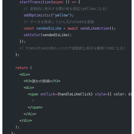
    startTransition
(
async
 () 
=>
 {
      // 楽観的に表示する際の色を指定(yellowになる)
      addOptimistic
(
"yellow"
);
      // データを取得してから元のstateを更新
      const
 sendedIsLike
 =
 await
 sendLikeAction
();
      setColor
(sendedIsLike);
    });
    // transitionが終わったので楽観的な表示を解除(redになる)
  };
  return
 (
    <
div
>
      <
h3
>誰かの投稿</
h3
>
      <
div
>
        <
span
 onClick
=
{handleLikeClick} 
style
=
{{ color: di
          ♡
        </
span
>
      </
div
>
    </
div
>
  );
};