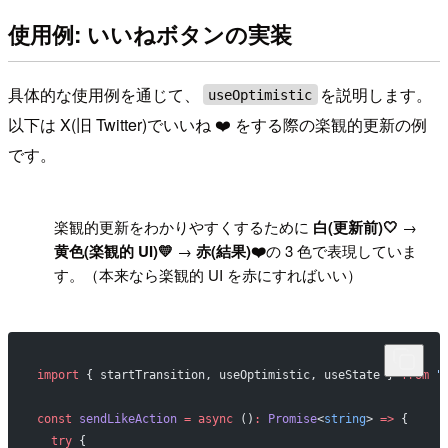
使用例: いいねボタンの実装
具体的な使用例を通じて、
を説明します。
useOptimistic
以下は X(旧 Twitter)でいいね ❤️ をする際の楽観的更新の例
です。
!
楽観的更新をわかりやすくするために
白(更新前)🤍
→
黄色(楽観的 UI)💛
→
赤(結果)❤️
の 3 色で表現していま
す。（本来なら楽観的 UI を赤にすればいい）
import
 { startTransition, useOptimistic, useState } 
from
 "
const
 sendLikeAction
 =
 async
 ()
:
 Promise
<
string
> 
=>
 {
  try
 {