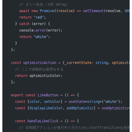
    // ダミー送信（３秒 delay）
    await
 new
 Promise
((
resolve
) 
=>
 setTimeout
(resolve, 
300
    return
 "red"
;
  } 
catch
 (error) {
    console.
error
(error);
    return
 "white"
;
  }
};
const
 optimisticAction
 =
 (
_currentState
:
 string
, 
optimisti
  // ここで楽観的な処理をする
  return
 optimisticColor;
};
export
 const
 LikeButton
 =
 () 
=>
 {
  const
 [
color
, 
setColor
] 
=
 useState
<
string
>(
"white"
);
  const
 [
displayLikeColor
, 
addOptimistic
] 
=
 useOptimistic
<
  const
 handleLikeClick
 =
 () 
=>
 {
    // 非同期アクションが進行中と示すためにstartTransitionを使用して