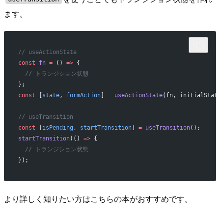
ます。
// useActionState
const
 fn
 =
 () 
=>
 {
  // トランジション状態
};
const
 [
state
, 
formAction
] 
=
 useActionState
(fn, initialStat
// useTransition
const
 [
isPending
, 
startTransition
] 
=
 useTransition
();
startTransition
(() 
=>
 {
  // トランジション状態
});
より詳しく知りたい方はこちらの本がおすすめです。