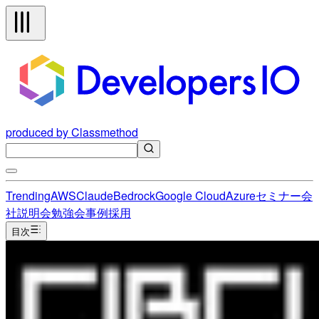
produced by Classmethod
Trending
AWS
Claude
Bedrock
Google Cloud
Azure
セミナー
会
社説明会
勉強会
事例
採用
目次