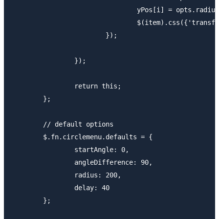
				yPos[i] = opts.radius * Math.sin(itemAngle[i]);

				$(item).css({'transform': 'rotate(' + (90-itemAngle[i]*180/Math.PI) + 'deg)'});

			});

		});

		return this;

	};

	// default options

	$.fn.circlemenu.defaults = {

		startAngle: 0,

		angleDifference: 90,

		radius: 200,

		delay: 40

	};
