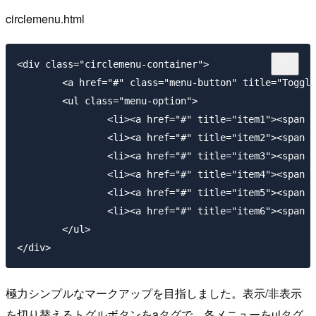
circlemenu.html
<div class="circlemenu-container">

	<a href="#" class="menu-button" title="Toggle"><span></span></a>

	<ul class="menu-option">

		<li><a href="#" title="item1"><span class="icon camera">Item1</span></a></li>

		<li><a href="#" title="item2"><span class="icon home">Item2</span></a></li>

		<li><a href="#" title="item3"><span class="icon search">Item3</span></a></li>

		<li><a href="#" title="item4"><span class="icon music">Item4</span></a></li>

		<li><a href="#" title="item5"><span class="icon copy">Item5</span></a></li>

		<li><a href="#" title="item6"><span class="icon user">Item6</span></a></li>

	</ul>

極力シンプルなマークアップを目指しました。表示/非表示
を切り替えるトグルボタンを
aタグ
で、各メニューを
ulタグ