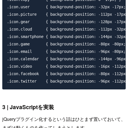
.icon.user       { background-position: -32px -17px; 
.icon.picture    { background-position: -112px -17px;
.icon.gear       { background-position: -128px -17px;
.icon.cloud      { background-position: -112px -32px;
.icon.smartphone { background-position: -144px -32px;
.icon.game       { background-position: -80px -80px; 
.icon.email      { background-position: -96px -80px; 
.icon.calendar   { background-position: -144px -96px;
.icon.video      { background-position: -16px -112px;
.icon.facebook   { background-position: -80px -112px;
3 | JavaScriptを実装
jQueryプラグイン化するという話はひとまず置いておいて、
まずは動くものを作ってしまうとします。