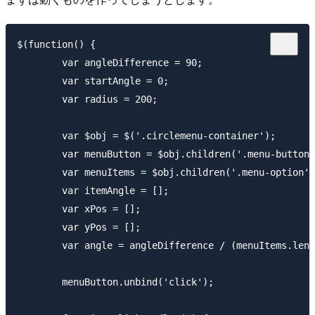
$(function() {

	var angleDifference = 90;

	var startAngle = 0;

	var radius = 200;

	var $obj = $('.circlemenu-container');

	var menuButton = $obj.children('.menu-button');

	var menuItems = $obj.children('.menu-option').children();

	var itemAngle = [];

	var xPos = [];

	var yPos = [];

	var angle = angleDifference / (menuItems.length - 1);

	menuButton.unbind('click');
