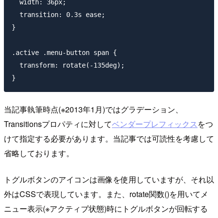
  width: 36px;

  transition: 0.3s ease;

}

.active .menu-button span {

  transform: rotate(-135deg);

当記事執筆時点
(※2013年1月)
では
グラデーション、
Transitionsプロパティに対して
ベンダープレフィックス
をつ
けて指定する必要があります。当記事では可読性を考慮して
省略しております。
トグルボタンのアイコンは画像を使用していますが、それ以
外はCSSで表現しています。また、
rotate関数()
を用いてメ
ニュー表示
(※アクティブ状態)
時にトグルボタンが回転する