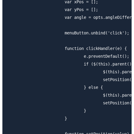
			var xPos = [];

			var yPos = [];

			var angle = opts.angleDifference / (menuItems.length - 1);

			menuButton.unbind('click');

			function clickHandler(e) {

				e.preventDefault();

				if ($(this).parent().hasClass('active')) {

					$(this).parent().removeClass('active').addClass('inactive');

					setPosition(false);

				} else {

					$(this).parent().removeClass('inactive').addClass('active');

					setPosition(true);

				}

			}
