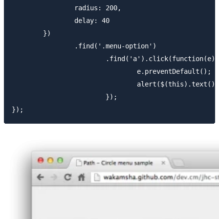
		radius: 200,

		delay: 40

	})

		.find('.menu-option')

			.find('a').click(function(e) {

				e.preventDefault();

				alert($(this).text());

			});
