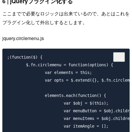
6 | jQueryプラグイン化する
ここまでで必要なロジックは出来ているので、あとはこれを
プラグイン化して外出しするとします。
jquery.circlemenu.js
;(function($) {

	$.fn.circlemenu = function(options) {

		var elements = this;

		var opts = $.extend({}, $.fn.circlemenu.defaults, options);

		elements.each(function() {

			var $obj = $(this);

			var menuButton = $obj.children('.menu-button');

			var menuItems = $obj.children('.menu-option').children();

			var itemAngle = [];
