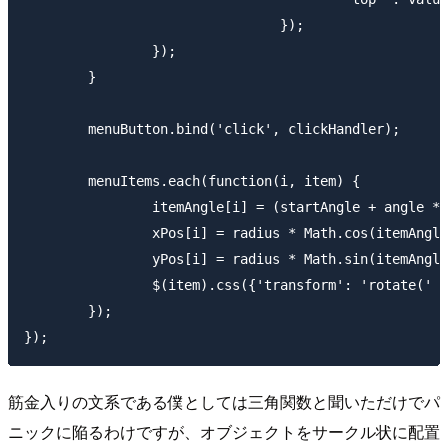
				});

		});

	}

	menuButton.bind('click', clickHandler);

	menuItems.each(function(i, item) {

		itemAngle[i] = (startAngle + angle * i) * Math.PI / 180;

		xPos[i] = radius * Math.cos(itemAngle[i]);

		yPos[i] = radius * Math.sin(itemAngle[i]);

		$(item).css({'transform': 'rotate(' + (90-itemAngle[i]*180/Math.PI) + 'deg)'});

	});

筋金入りの文系
である僕としては
三角関数
と聞いただけでパ
ニックに陥るわけですが、オブジェクトをサークル状に配置