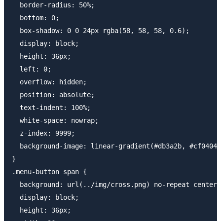
  border-radius: 50%;

  bottom: 0;

  box-shadow: 0 0 24px rgba(58, 58, 58, 0.6);

  display: block;

  height: 36px;

  left: 0;

  overflow: hidden;

  position: absolute;

  text-indent: 100%;

  white-space: nowrap;

  z-index: 9999;

  background-image: linear-gradient(#db3a2b, #cf0404)
}

.menu-button span {

  background: url(../img/cross.png) no-repeat center 
  display: block;

  height: 36px;
