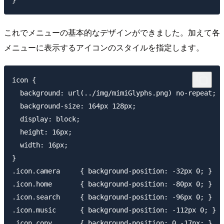
これでメニューの基本的なデザインができました。加えて各
メニューに表示するアイコンのスタイルを指定します。
icon {

  background: url(../img/mimiGlyphs.png) no-repeat;

  background-size: 164px 128px;

  display: block;

  height: 16px;

  width: 16px;

}

.icon.camera     { background-position: -32px 0; }

.icon.home       { background-position: -80px 0; }

.icon.search     { background-position: -96px 0; }

.icon.music      { background-position: -112px 0; }

.icon.copy       { background-position: 0 -17px; }
