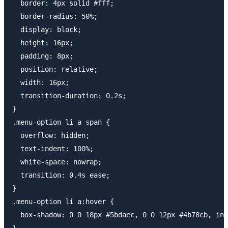
  border: 4px solid #fff;

  border-radius: 50%;

  display: block;

  height: 16px;

  padding: 8px;

  position: relative;

  width: 16px;

  transition-duration: 0.2s;

}

.menu-option li a span {

  overflow: hidden;

  text-indent: 100%;

  white-space: nowrap;

  transition: 0.4s ease;

}

.menu-option li a:hover {

  box-shadow: 0 0 18px #5bdaec, 0 0 12px #4b78cb, ins