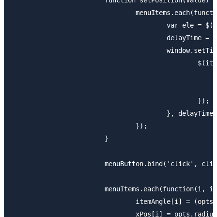
			function setPosition(value) {

				menuItems.each(function(i, item) {

					var ele = $(this);

					delayTime = i * opts.delay;

					window.setTimeout(function() {

						$(item).css({

							'left': value ? xPos[i] : 0
							'top' : value ? yPos[i]* -1:
						});

					}, delayTime);

				});

			}

			menuButton.bind('click', clickHandler);

			menuItems.each(function(i, item) {

				itemAngle[i] = (opts.startAngle + angle * i) * Math.PI / 180;

				xPos[i] = opts.radius * Math.cos(itemAngle[i]);
