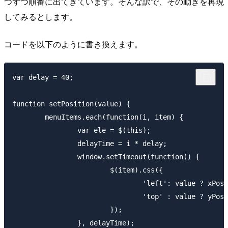
つずつ順番に出てきています。そんな訳で、その動きを再現
してみるとします。
コードを以下のように書き換えます。
var delay = 40;

function setPosition(value) {

	menuItems.each(function(i, item) {

		var ele = $(this);

		delayTime = i * delay;

		window.setTimeout(function() {

			$(item).css({

				'left': value ? xPos[i] : 0,

				'top' : value ? yPos[i]* -1: 0

			});

		}, delayTime);
