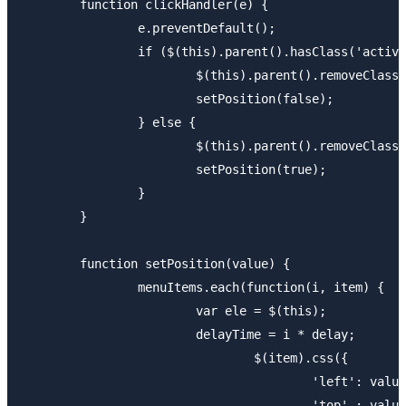
	function clickHandler(e) {

		e.preventDefault();

		if ($(this).parent().hasClass('active')) {

			$(this).parent().removeClass('active').addClass('inactive');

			setPosition(false);

		} else {

			$(this).parent().removeClass('inactive').addClass('active');

			setPosition(true);

		}

	}

	function setPosition(value) {

		menuItems.each(function(i, item) {

			var ele = $(this);

			delayTime = i * delay;

				$(item).css({

					'left': value ? xPos[i] : 0,

					'top' : value ? yPos[i]* -1: 0
