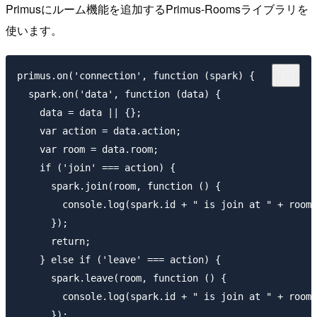
Primusにルーム機能を追加するPrimus-Roomsライブラリを
使います。
primus.on('connection', function (spark) {

  spark.on('data', function (data) {

    data = data || {};

    var action = data.action;

    var room = data.room;

    if ('join' === action) {

      spark.join(room, function () {

        console.log(spark.id + " is join at " + room)
      });

      return;

    } else if ('leave' === action) {

      spark.leave(room, function () {

        console.log(spark.id + " is join at " + room)
      });
