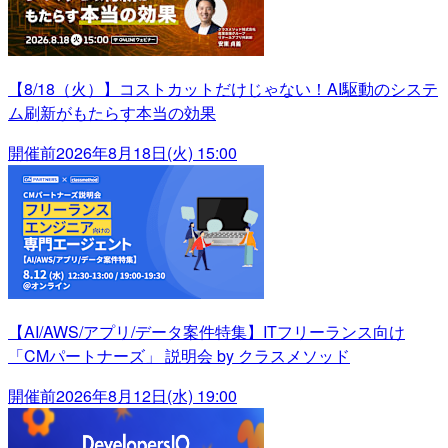
【8/18（火）】コストカットだけじゃない！AI駆動のシステ
ム刷新がもたらす本当の効果
開催前
2026年8月18日(火) 15:00
【AI/AWS/アプリ/データ案件特集】ITフリーランス向け
「CMパートナーズ」 説明会 by クラスメソッド
開催前
2026年8月12日(水) 19:00