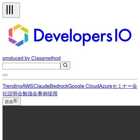
produced by Classmethod
Trending
AWS
Claude
Bedrock
Google Cloud
Azure
セミナー
会
社説明会
勉強会
事例
採用
目次