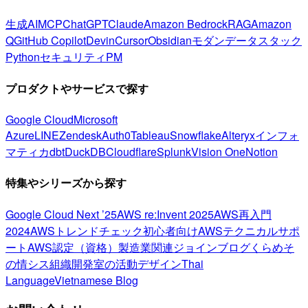
生成AI
MCP
ChatGPT
Claude
Amazon Bedrock
RAG
Amazon
Q
GitHub Copilot
Devin
Cursor
Obsidian
モダンデータスタック
Python
セキュリティ
PM
プロダクトやサービスで探す
Google Cloud
Microsoft
Azure
LINE
Zendesk
Auth0
Tableau
Snowflake
Alteryx
インフォ
マティカ
dbt
DuckDB
Cloudflare
Splunk
Vision One
Notion
特集やシリーズから探す
Google Cloud Next ’25
AWS re:Invent 2025
AWS再入門
2024
AWSトレンドチェック
初心者向け
AWSテクニカルサポ
ート
AWS認定（資格）
製造業関連
ジョインブログ
くらめそ
の情シス
組織開発室の活動
デザイン
Thai
Language
Vietnamese Blog