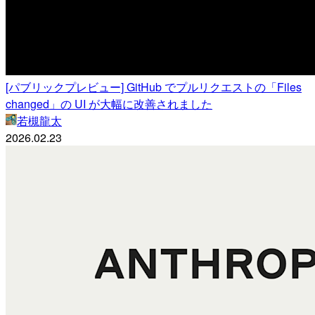
[パブリックプレビュー] GitHub でプルリクエストの「Files
changed」の UI が大幅に改善されました
若槻龍太
2026.02.23