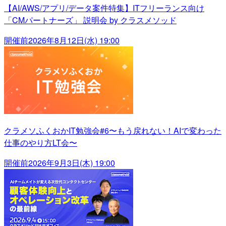
【AI/AWS/アプリ/データ案件特集】ITフリーランス向け
「CMパートナーズ」 説明会 by クラスメソッド
開催前
2026年8月12日(水) 19:00
クラメソふくおかIT勉強会#6〜もう戻れない！AIで変わった
仕事のやり方LT会〜
開催前
2026年9月3日(木) 19:00