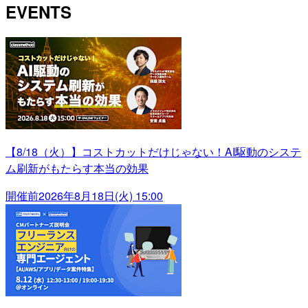
EVENTS
【8/18（火）】コストカットだけじゃない！AI駆動のシステ
ム刷新がもたらす本当の効果
開催前
2026年8月18日(火) 15:00