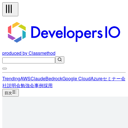
produced by Classmethod
Trending
AWS
Claude
Bedrock
Google Cloud
Azure
セミナー
会
社説明会
勉強会
事例
採用
目次