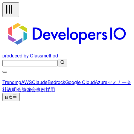
produced by Classmethod
Trending
AWS
Claude
Bedrock
Google Cloud
Azure
セミナー
会
社説明会
勉強会
事例
採用
目次