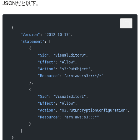
JSONだと以下。
{
    "Version"
: 
"2012-10-17"
,
    "Statement"
: [
        {
            "Sid"
: 
"VisualEditor0"
,
            "Effect"
: 
"Allow"
,
            "Action"
: 
"s3:PutObject"
,
            "Resource"
: 
"arn:aws:s3:::*/*"
        },
        {
            "Sid"
: 
"VisualEditor1"
,
            "Effect"
: 
"Allow"
,
            "Action"
: 
"s3:PutEncryptionConfiguration"
,
            "Resource"
: 
"arn:aws:s3:::*"
        }
    ]
}