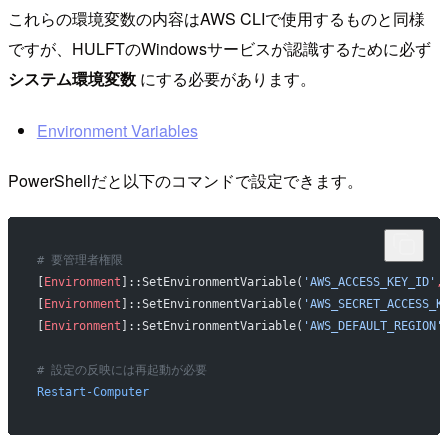
これらの環境変数の内容はAWS CLIで使用するものと同様
ですが、HULFTのWindowsサービスが認識するために必ず
システム環境変数
にする必要があります。
Environment Variables
PowerShellだと以下のコマンドで設定できます。
# 要管理者権限 
[
Environment
]::SetEnvironmentVariable(
'AWS_ACCESS_KEY_ID'
,
[
Environment
]::SetEnvironmentVariable(
'AWS_SECRET_ACCESS_K
[
Environment
]::SetEnvironmentVariable(
'AWS_DEFAULT_REGION'
# 設定の反映には再起動が必要
Restart-Computer