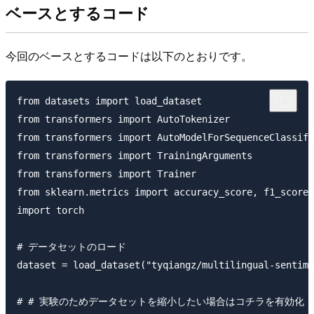
ベースとするコード
今回のベースとするコードは以下のとおりです。
from datasets import load_dataset

from transformers import AutoTokenizer

from transformers import AutoModelForSequenceClassifi
from transformers import TrainingArguments

from transformers import Trainer

from sklearn.metrics import accuracy_score, f1_score

import torch

# データセットのロード

dataset = load_dataset("tyqiangz/multilingual-sentime
# # 実験のためデータセットを縮小したい場合はコチラを有効化
