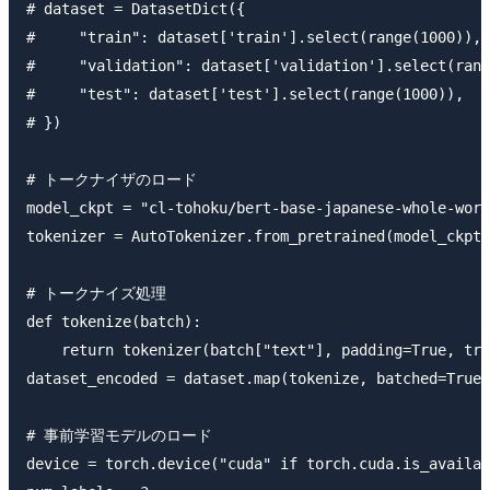
# dataset = DatasetDict({

#     "train": dataset['train'].select(range(1000)),

#     "validation": dataset['validation'].select(rang
#     "test": dataset['test'].select(range(1000)),

# })

# トークナイザのロード

model_ckpt = "cl-tohoku/bert-base-japanese-whole-word
tokenizer = AutoTokenizer.from_pretrained(model_ckpt)

# トークナイズ処理

def tokenize(batch):

    return tokenizer(batch["text"], padding=True, tru
dataset_encoded = dataset.map(tokenize, batched=True,
# 事前学習モデルのロード

device = torch.device("cuda" if torch.cuda.is_availab