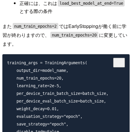
正確には、これは
load_best_model_at_end=True
とする際の条件
また
ではEarlyStoppingが働く前に学
num_train_epochs=2
習が終わりますので、
に変更してい
num_train_epochs=20
ます。
training_args = TrainingArguments(

    output_dir=model_name,

    num_train_epochs=20,

    learning_rate=2e-5,

    per_device_train_batch_size=batch_size,

    per_device_eval_batch_size=batch_size,

    weight_decay=0.01,

    evaluation_strategy="epoch",

    save_strategy="epoch",

    disable_tqdm=False,
