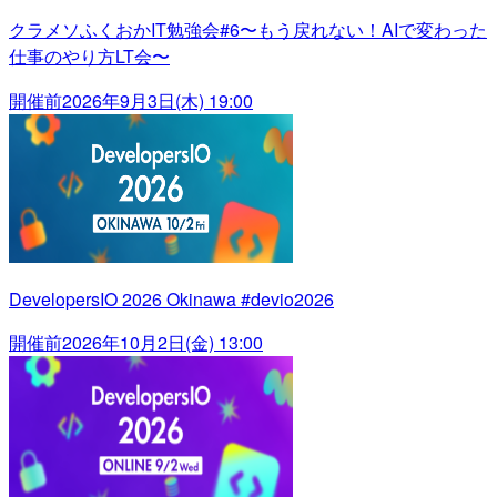
クラメソふくおかIT勉強会#6〜もう戻れない！AIで変わった
仕事のやり方LT会〜
開催前
2026年9月3日(木) 19:00
DevelopersIO 2026 Okinawa #devio2026
開催前
2026年10月2日(金) 13:00