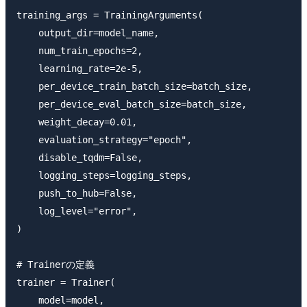
training_args = TrainingArguments(

    output_dir=model_name,

    num_train_epochs=2,

    learning_rate=2e-5,

    per_device_train_batch_size=batch_size,

    per_device_eval_batch_size=batch_size,

    weight_decay=0.01,

    evaluation_strategy="epoch",

    disable_tqdm=False,

    logging_steps=logging_steps,

    push_to_hub=False,

    log_level="error",

)

# Trainerの定義

trainer = Trainer(

    model=model,
