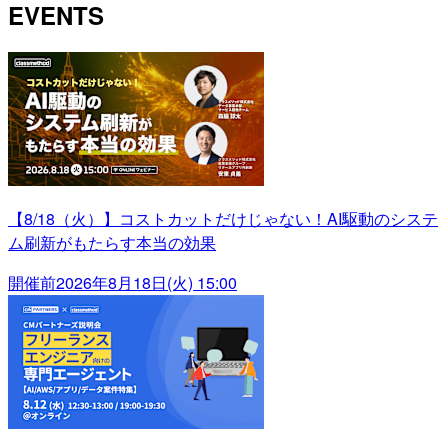
EVENTS
【8/18（火）】コストカットだけじゃない！AI駆動のシステ
ム刷新がもたらす本当の効果
開催前
2026年8月18日(火) 15:00