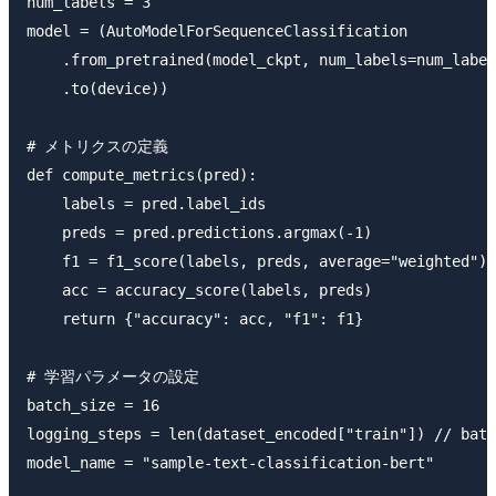
num_labels = 3

model = (AutoModelForSequenceClassification

    .from_pretrained(model_ckpt, num_labels=num_label
    .to(device))

# メトリクスの定義

def compute_metrics(pred):

    labels = pred.label_ids

    preds = pred.predictions.argmax(-1)

    f1 = f1_score(labels, preds, average="weighted")

    acc = accuracy_score(labels, preds)

    return {"accuracy": acc, "f1": f1}

# 学習パラメータの設定

batch_size = 16

logging_steps = len(dataset_encoded["train"]) // batc
model_name = "sample-text-classification-bert"
