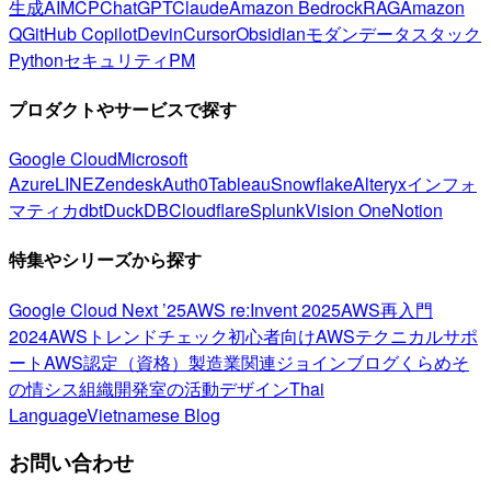
生成AI
MCP
ChatGPT
Claude
Amazon Bedrock
RAG
Amazon
Q
GitHub Copilot
Devin
Cursor
Obsidian
モダンデータスタック
Python
セキュリティ
PM
プロダクトやサービスで探す
Google Cloud
Microsoft
Azure
LINE
Zendesk
Auth0
Tableau
Snowflake
Alteryx
インフォ
マティカ
dbt
DuckDB
Cloudflare
Splunk
Vision One
Notion
特集やシリーズから探す
Google Cloud Next ’25
AWS re:Invent 2025
AWS再入門
2024
AWSトレンドチェック
初心者向け
AWSテクニカルサポ
ート
AWS認定（資格）
製造業関連
ジョインブログ
くらめそ
の情シス
組織開発室の活動
デザイン
Thai
Language
Vietnamese Blog
お問い合わせ