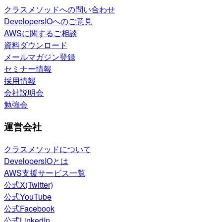
クラスメソッドへの問い合わせ
DevelopersIOへのご意見
AWSに関するご相談
資料ダウンロード
メールマガジン登録
セミナー情報
採用情報
会社説明会
勉強会
運営会社
クラスメソッドについて
DevelopersIOとは
AWS支援サービス一覧
公式X(Twitter)
公式YouTube
公式Facebook
公式LinkedIn