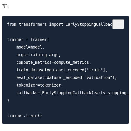
す。
from transformers import EarlyStoppingCallback

trainer = Trainer(

    model=model,

    args=training_args,

    compute_metrics=compute_metrics,

    train_dataset=dataset_encoded["train"],

    eval_dataset=dataset_encoded["validation"],

    tokenizer=tokenizer,

    callbacks=[EarlyStoppingCallback(early_stopping_p
)
