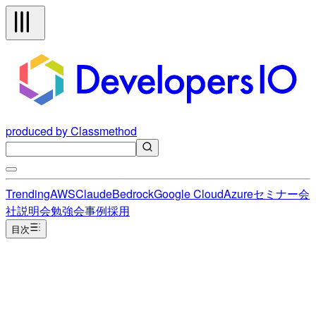
produced by Classmethod
Trending
AWS
Claude
Bedrock
Google Cloud
Azure
セミナー
会
社説明会
勉強会
事例
採用
目次