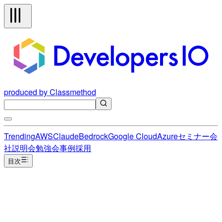
produced by Classmethod
Trending
AWS
Claude
Bedrock
Google Cloud
Azure
セミナー
会
社説明会
勉強会
事例
採用
目次