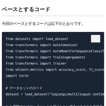
ベースとするコード
今回のベースとするコードは以下のとおりです。
from datasets import load_dataset

from transformers import AutoTokenizer

from transformers import AutoModelForSequenceClassifi
from transformers import TrainingArguments

from transformers import Trainer

from sklearn.metrics import accuracy_score, f1_score

import torch

# データセットのロード

dataset = load_dataset("tyqiangz/multilingual-sentime