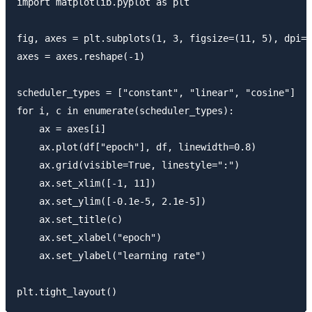
import matplotlib.pyplot as plt

fig, axes = plt.subplots(1, 3, figsize=(11, 5), dpi=1
axes = axes.reshape(-1)

scheduler_types = ["constant", "linear", "cosine"]

for i, c in enumerate(scheduler_types):

    ax = axes[i]

    ax.plot(df["epoch"], df, linewidth=0.8)

    ax.grid(visible=True, linestyle=":")

    ax.set_xlim([-1, 11])

    ax.set_ylim([-0.1e-5, 2.1e-5])

    ax.set_title(c)

    ax.set_xlabel("epoch")

    ax.set_ylabel("learning rate")
