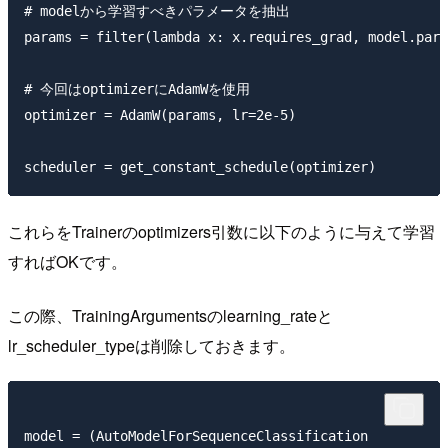
# modelから学習すべきパラメータを抽出

params = filter(lambda x: x.requires_grad, model.para
# 今回はoptimizerにAdamWを使用

optimizer = AdamW(params, lr=2e-5)

これらをTrainerのoptimizers引数に以下のように与えて学習
すればOKです。
この際、TrainingArgumentsのlearning_rateと
lr_scheduler_typeは削除しておきます。
model = (AutoModelForSequenceClassification
