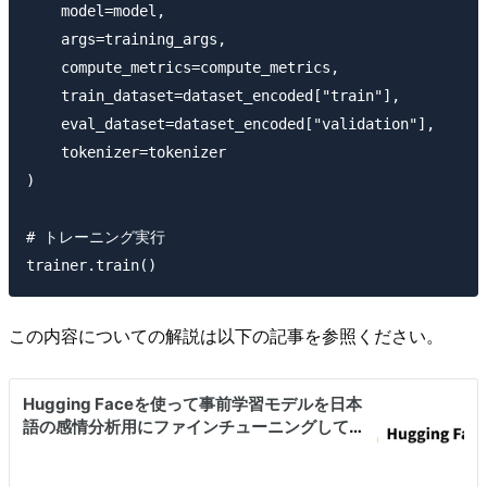
    model=model,

    args=training_args,

    compute_metrics=compute_metrics,

    train_dataset=dataset_encoded["train"],

    eval_dataset=dataset_encoded["validation"],

    tokenizer=tokenizer

)

# トレーニング実行

この内容についての解説は以下の記事を参照ください。