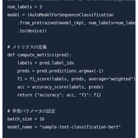
num_labels = 3

model = (AutoModelForSequenceClassification

    .from_pretrained(model_ckpt, num_labels=num_label
    .to(device))

# メトリクスの定義

def compute_metrics(pred):

    labels = pred.label_ids

    preds = pred.predictions.argmax(-1)

    f1 = f1_score(labels, preds, average="weighted")

    acc = accuracy_score(labels, preds)

    return {"accuracy": acc, "f1": f1}

# 学習パラメータの設定

batch_size = 16

model_name = "sample-text-classification-bert"
