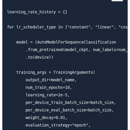
learning_rate_history = {}

for lr_scheduler_type in ["constant", "linear", "cosi
    model = (AutoModelForSequenceClassification

        .from_pretrained(model_ckpt, num_labels=num_l
        .to(device))

    training_args = TrainingArguments(

        output_dir=model_name,

        num_train_epochs=10,

        learning_rate=2e-5,

        per_device_train_batch_size=batch_size,

        per_device_eval_batch_size=batch_size,

        weight_decay=0.01,

        evaluation_strategy="epoch",
