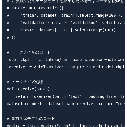
# # 実験のためデータセットを縮小したい場合はコチラを有効化

# dataset = DatasetDict({

#     "train": dataset['train'].select(range(100)),

#     "validation": dataset['validation'].select(rang
#     "test": dataset['test'].select(range(100)),

# })

# トークナイザのロード

model_ckpt = "cl-tohoku/bert-base-japanese-whole-word
tokenizer = AutoTokenizer.from_pretrained(model_ckpt)

# トークナイズ処理

def tokenize(batch):

    return tokenizer(batch["text"], padding=True, tru
dataset_encoded = dataset.map(tokenize, batched=True,
# 事前学習モデルのロード

device = torch.device("cuda" if torch.cuda.is_availab