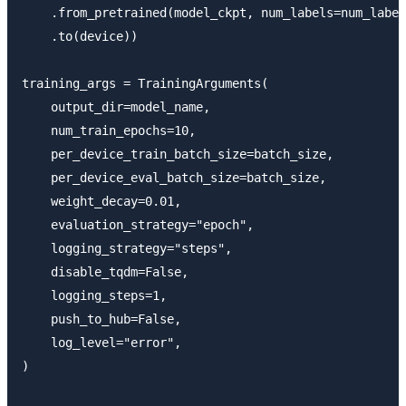
    .from_pretrained(model_ckpt, num_labels=num_label
    .to(device))

training_args = TrainingArguments(

    output_dir=model_name,

    num_train_epochs=10,

    per_device_train_batch_size=batch_size,

    per_device_eval_batch_size=batch_size,

    weight_decay=0.01,

    evaluation_strategy="epoch",

    logging_strategy="steps",

    disable_tqdm=False,

    logging_steps=1,

    push_to_hub=False,

    log_level="error",

)
