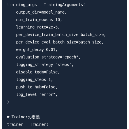
training_args = TrainingArguments(

    output_dir=model_name,

    num_train_epochs=10,

    learning_rate=2e-5,

    per_device_train_batch_size=batch_size,

    per_device_eval_batch_size=batch_size,

    weight_decay=0.01,

    evaluation_strategy="epoch",

    logging_strategy="steps",

    disable_tqdm=False,

    logging_steps=1,

    push_to_hub=False,

    log_level="error",

)

# Trainerの定義

trainer = Trainer(
