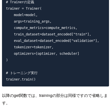
# Trainerの定義

trainer = Trainer(

    model=model,

    args=training_args,

    compute_metrics=compute_metrics,

    train_dataset=dataset_encoded["train"],

    eval_dataset=dataset_encoded["validation"],

    tokenizer=tokenizer,

    optimizers=[optimizer, scheduler]

)

# トレーニング実行

以降のget関数では、trainingの部分は同様ですので省略しま
す。