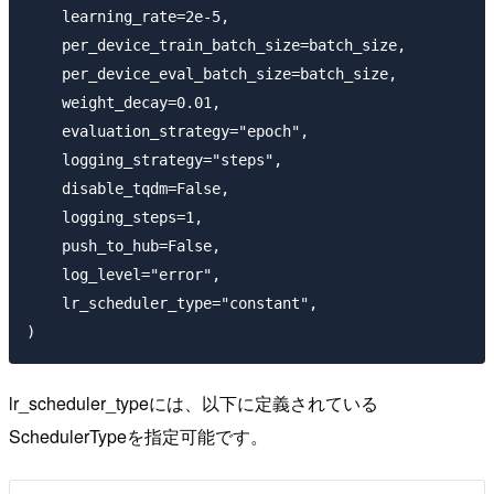
    learning_rate=2e-5,

    per_device_train_batch_size=batch_size,

    per_device_eval_batch_size=batch_size,

    weight_decay=0.01,

    evaluation_strategy="epoch",

    logging_strategy="steps",

    disable_tqdm=False,

    logging_steps=1,

    push_to_hub=False,

    log_level="error",

    lr_scheduler_type="constant",

lr_scheduler_typeには、以下に定義されている
SchedulerTypeを指定可能です。