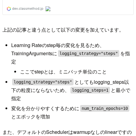
上記の記事と違う点として以下の変更を加えています。
Learning Rateのstep毎の変化を見るため、
TrainingArgumentsに
を指
logging_strategy="steps"
定
ここでstepとは、ミニバッチ単位のこと
としてもlogging_steps以
logging_strategy="steps"
下の粒度にならないため、
と最小で
logging_steps=1
指定
変化を分かりやすくするために
num_train_epochs=10
とエポックを増加
また、デフォルトのSchedulerはwarmupなしのlinearですの