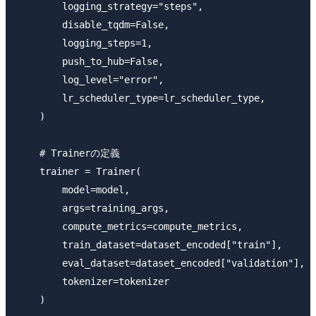
        logging_strategy="steps",

        disable_tqdm=False,

        logging_steps=1,

        push_to_hub=False,

        log_level="error",

        lr_scheduler_type=lr_scheduler_type,

    )

    # Trainerの定義

    trainer = Trainer(

        model=model,

        args=training_args,

        compute_metrics=compute_metrics,

        train_dataset=dataset_encoded["train"],

        eval_dataset=dataset_encoded["validation"],

        tokenizer=tokenizer

    )
