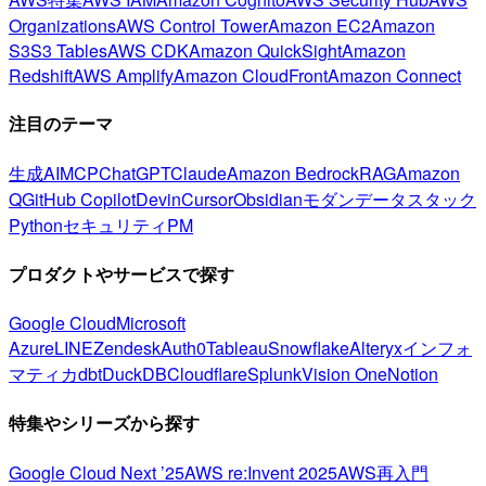
Organizations
AWS Control Tower
Amazon EC2
Amazon
S3
S3 Tables
AWS CDK
Amazon QuickSight
Amazon
Redshift
AWS Amplify
Amazon CloudFront
Amazon Connect
注目のテーマ
生成AI
MCP
ChatGPT
Claude
Amazon Bedrock
RAG
Amazon
Q
GitHub Copilot
Devin
Cursor
Obsidian
モダンデータスタック
Python
セキュリティ
PM
プロダクトやサービスで探す
Google Cloud
Microsoft
Azure
LINE
Zendesk
Auth0
Tableau
Snowflake
Alteryx
インフォ
マティカ
dbt
DuckDB
Cloudflare
Splunk
Vision One
Notion
特集やシリーズから探す
Google Cloud Next ’25
AWS re:Invent 2025
AWS再入門