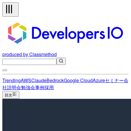
produced by Classmethod
Trending
AWS
Claude
Bedrock
Google Cloud
Azure
セミナー
会
社説明会
勉強会
事例
採用
目次