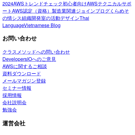
2024
AWSトレンドチェック
初心者向け
AWSテクニカルサポ
ート
AWS認定（資格）
製造業関連
ジョインブログ
くらめそ
の情シス
組織開発室の活動
デザイン
Thai
Language
Vietnamese Blog
お問い合わせ
クラスメソッドへの問い合わせ
DevelopersIOへのご意見
AWSに関するご相談
資料ダウンロード
メールマガジン登録
セミナー情報
採用情報
会社説明会
勉強会
運営会社