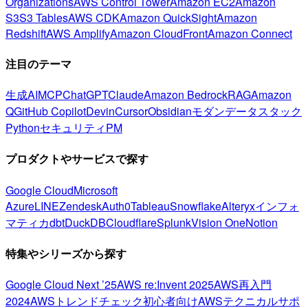
Organizations
AWS Control Tower
Amazon EC2
Amazon
S3
S3 Tables
AWS CDK
Amazon QuickSight
Amazon
Redshift
AWS Amplify
Amazon CloudFront
Amazon Connect
注目のテーマ
生成AI
MCP
ChatGPT
Claude
Amazon Bedrock
RAG
Amazon
Q
GitHub Copilot
Devin
Cursor
Obsidian
モダンデータスタック
Python
セキュリティ
PM
プロダクトやサービスで探す
Google Cloud
Microsoft
Azure
LINE
Zendesk
Auth0
Tableau
Snowflake
Alteryx
インフォ
マティカ
dbt
DuckDB
Cloudflare
Splunk
Vision One
Notion
特集やシリーズから探す
Google Cloud Next ’25
AWS re:Invent 2025
AWS再入門
2024
AWSトレンドチェック
初心者向け
AWSテクニカルサポ