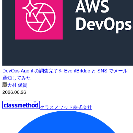
DevOps Agent の調査完了を EventBridge と SNS でメール
通知してみた
大村 保貴
2026.06.26
クラスメソッド株式会社