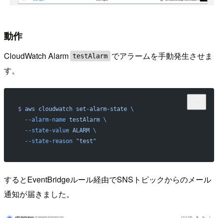
動作
CloudWatch Alarm
でアラームを手動発生させま
testAlarm
す。
$
 aws
 cloudwatch
 set-alarm-state
 \
  --alarm-name
 testAlarm
 \
  --state-value
 ALARM
 \
  --state-reason
 "test"
するとEventBridgeルール経由でSNSトピックからのメール
通知が届きました。