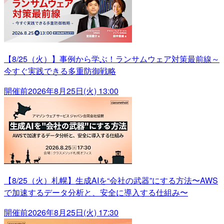
【8/25（火）】事例から学ぶ！ランサムウェア対策最前線～
今すぐ実践できる多重防御戦略
開催前
2026年8月25日(火) 13:00
【8/25（火）札幌】生成AIを“会社の武器”にする方法〜AWS
で加速するデータ分析と、安全に導入する仕組み〜
開催前
2026年8月25日(火) 17:30