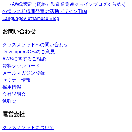
ート
AWS認定（資格）
製造業関連
ジョインブログ
くらめそ
の情シス
組織開発室の活動
デザイン
Thai
Language
Vietnamese Blog
お問い合わせ
クラスメソッドへの問い合わせ
DevelopersIOへのご意見
AWSに関するご相談
資料ダウンロード
メールマガジン登録
セミナー情報
採用情報
会社説明会
勉強会
運営会社
クラスメソッドについて