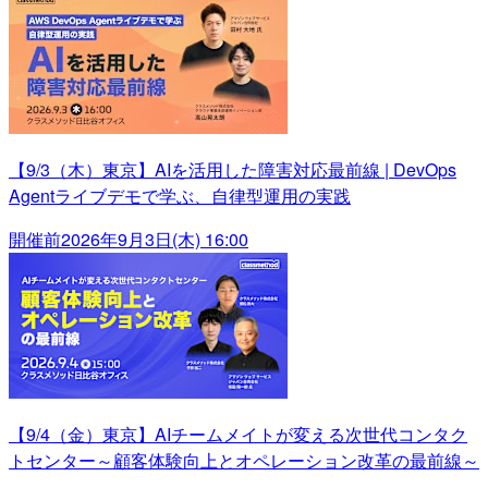
【9/3（木）東京】AIを活用した障害対応最前線 | DevOps
Agentライブデモで学ぶ、自律型運用の実践
開催前
2026年9月3日(木) 16:00
【9/4（金）東京】AIチームメイトが変える次世代コンタク
トセンター～顧客体験向上とオペレーション改革の最前線～