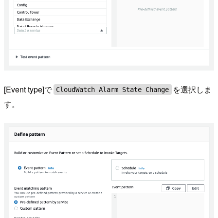
[Event type]で
を選択しま
CloudWatch Alarm State Change
す。