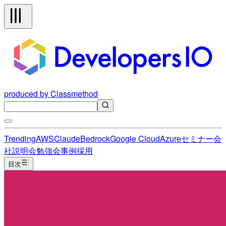
produced by Classmethod
Trending
AWS
Claude
Bedrock
Google Cloud
Azure
セミナー
会
社説明会
勉強会
事例
採用
目次