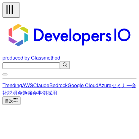
produced by Classmethod
Trending
AWS
Claude
Bedrock
Google Cloud
Azure
セミナー
会
社説明会
勉強会
事例
採用
目次