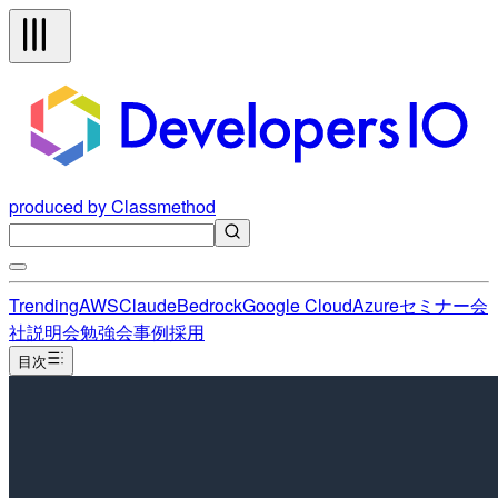
produced by Classmethod
Trending
AWS
Claude
Bedrock
Google Cloud
Azure
セミナー
会
社説明会
勉強会
事例
採用
目次