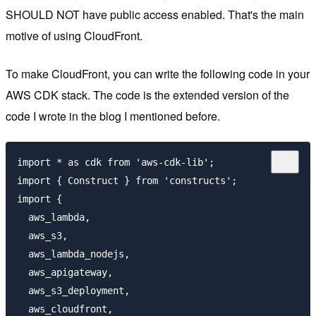
SHOULD NOT have public access enabled. That's the main
motive of using CloudFront.
To make CloudFront, you can write the following code in your
AWS CDK stack. The code is the extended version of the
code I wrote in the blog I mentioned before.
import * as cdk from 'aws-cdk-lib';

import { Construct } from 'constructs';

import {

  aws_lambda,

  aws_s3,

  aws_lambda_nodejs,

  aws_apigateway,

  aws_s3_deployment,

  aws_cloudfront,
