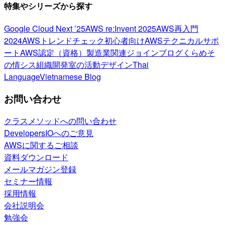
特集やシリーズから探す
Google Cloud Next ’25
AWS re:Invent 2025
AWS再入門
2024
AWSトレンドチェック
初心者向け
AWSテクニカルサポ
ート
AWS認定（資格）
製造業関連
ジョインブログ
くらめそ
の情シス
組織開発室の活動
デザイン
Thai
Language
Vietnamese Blog
お問い合わせ
クラスメソッドへの問い合わせ
DevelopersIOへのご意見
AWSに関するご相談
資料ダウンロード
メールマガジン登録
セミナー情報
採用情報
会社説明会
勉強会