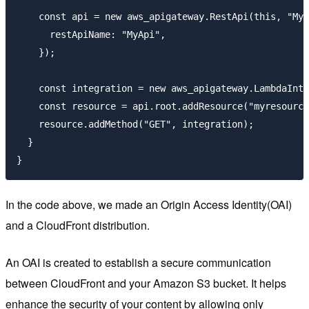
    const api = new aws_apigateway.RestApi(this, "MyA
      restApiName: "MyApi",

    });

    const integration = new aws_apigateway.LambdaInte
    const resource = api.root.addResource("myresource
    resource.addMethod("GET", integration);

  }

In the code above, we made an Origin Access Identity(OAI)
and a CloudFront distribution.
An OAI is created to establish a secure communication
between CloudFront and your Amazon S3 bucket. It helps
enhance the security of your content by allowing only