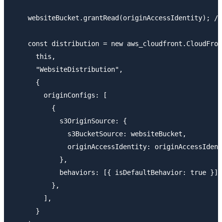
    websiteBucket.grantRead(originAccessIdentity); //
    const distribution = new aws_cloudfront.CloudFron
      this,

      "WebsiteDistribution",

      {

        originConfigs: [

          {

            s3OriginSource: {

              s3BucketSource: websiteBucket,

              originAccessIdentity: originAccessIdent
            },

            behaviors: [{ isDefaultBehavior: true }],

          },

        ],

      }
