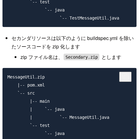
         `-- test

               `-- java

セカンダリソースは以下のように buildspec.yml を除い
たソースコードを zip 化します
zip ファイル名は、
とします
Secondary.zip
MessageUtil.zip

    |-- pom.xml

    `-- src

         |-- main

         |     `-- java

         |           `-- MessageUtil.java

         `-- test

               `-- java
