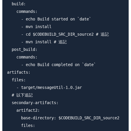
  build:

    commands:

      - echo Build started on `date`

      - mvn install

      - cd $CODEBUILD_SRC_DIR_source2 # 追記

      - mvn install # 追記

  post_build:

    commands:

      - echo Build completed on `date`

artifacts:

  files:

    - target/messageUtil-1.0.jar

  # 以下追記

  secondary-artifacts:

    artifact2:

      base-directory: $CODEBUILD_SRC_DIR_source2

      files:
