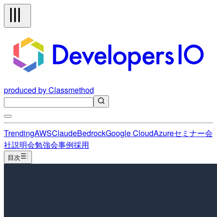
produced by Classmethod
Trending
AWS
Claude
Bedrock
Google Cloud
Azure
セミナー
会
社説明会
勉強会
事例
採用
目次