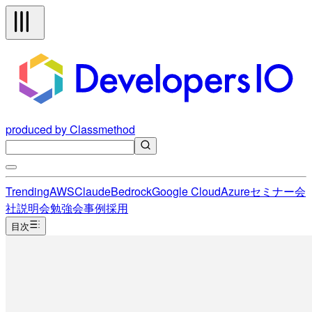
produced by Classmethod
Trending
AWS
Claude
Bedrock
Google Cloud
Azure
セミナー
会
社説明会
勉強会
事例
採用
目次