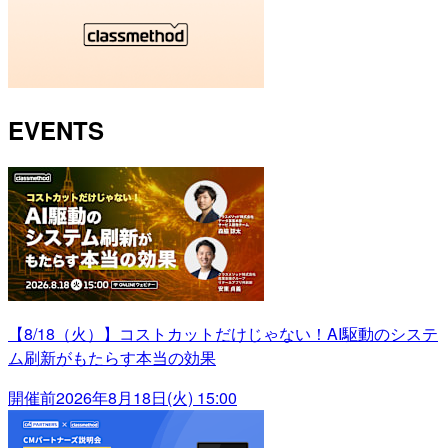
EVENTS
【8/18（火）】コストカットだけじゃない！AI駆動のシステ
ム刷新がもたらす本当の効果
開催前
2026年8月18日(火) 15:00