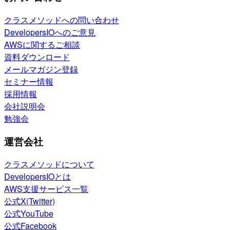
クラスメソッドへの問い合わせ
DevelopersIOへのご意見
AWSに関するご相談
資料ダウンロード
メールマガジン登録
セミナー情報
採用情報
会社説明会
勉強会
運営会社
クラスメソッドについて
DevelopersIOとは
AWS支援サービス一覧
公式X(Twitter)
公式YouTube
公式Facebook