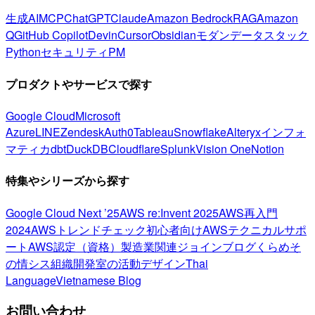
生成AI
MCP
ChatGPT
Claude
Amazon Bedrock
RAG
Amazon
Q
GitHub Copilot
Devin
Cursor
Obsidian
モダンデータスタック
Python
セキュリティ
PM
プロダクトやサービスで探す
Google Cloud
Microsoft
Azure
LINE
Zendesk
Auth0
Tableau
Snowflake
Alteryx
インフォ
マティカ
dbt
DuckDB
Cloudflare
Splunk
Vision One
Notion
特集やシリーズから探す
Google Cloud Next ’25
AWS re:Invent 2025
AWS再入門
2024
AWSトレンドチェック
初心者向け
AWSテクニカルサポ
ート
AWS認定（資格）
製造業関連
ジョインブログ
くらめそ
の情シス
組織開発室の活動
デザイン
Thai
Language
Vietnamese Blog
お問い合わせ