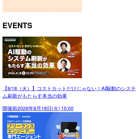
EVENTS
【8/18（火）】コストカットだけじゃない！AI駆動のシステ
ム刷新がもたらす本当の効果
開催前
2026年8月18日(火) 15:00