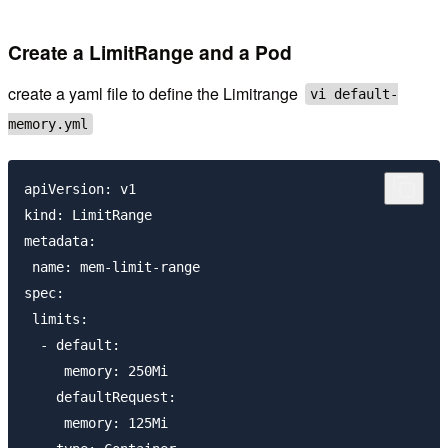
Create a LimitRange and a Pod
create a yaml file to define the Limitrange
vi default-
memory.yml
apiVersion: v1

kind: LimitRange

metadata:

 name: mem-limit-range

spec:

 limits:

  - default:

     memory: 250Mi

    defaultRequest:

     memory: 125Mi
