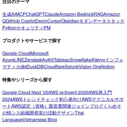
注目のテーマ
生成AI
MCP
ChatGPT
Claude
Amazon Bedrock
RAG
Amazon
Q
GitHub Copilot
Devin
Cursor
Obsidian
モダンデータスタック
Python
セキュリティ
PM
プロダクトやサービスで探す
Google Cloud
Microsoft
Azure
LINE
Zendesk
Auth0
Tableau
Snowflake
Alteryx
インフォ
マティカ
dbt
DuckDB
Cloudflare
Splunk
Vision One
Notion
特集やシリーズから探す
Google Cloud Next ’25
AWS re:Invent 2025
AWS再入門
2024
AWSトレンドチェック
初心者向け
AWSテクニカルサポ
ート
AWS認定（資格）
製造業関連
ジョインブログ
くらめそ
の情シス
組織開発室の活動
デザイン
Thai
Language
Vietnamese Blog