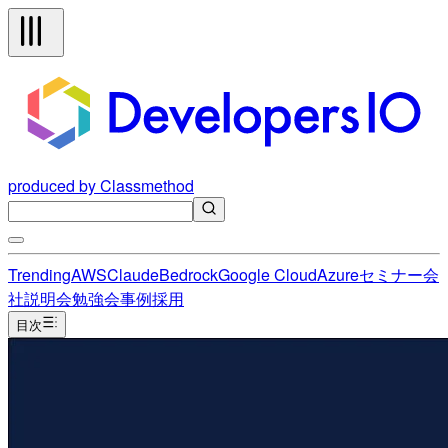
produced by Classmethod
Trending
AWS
Claude
Bedrock
Google Cloud
Azure
セミナー
会
社説明会
勉強会
事例
採用
目次