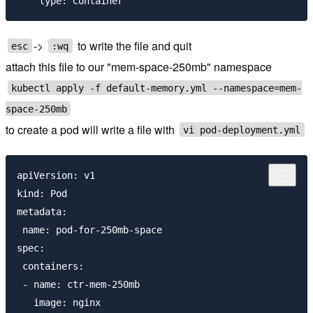
->
to write the file and quit
esc
:wq
attach this file to our "mem-space-250mb" namespace
kubectl apply -f default-memory.yml --namespace=mem-
space-250mb
to create a pod will write a file with
vi pod-deployment.yml
apiVersion: v1

kind: Pod

metadata: 

 name: pod-for-250mb-space

spec:

 containers:

 - name: ctr-mem-250mb
