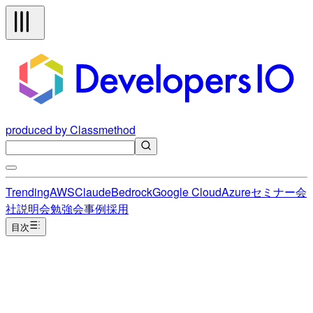
produced by Classmethod
Trending
AWS
Claude
Bedrock
Google Cloud
Azure
セミナー
会
社説明会
勉強会
事例
採用
目次