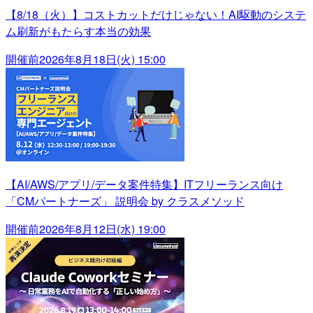
【8/18（火）】コストカットだけじゃない！AI駆動のシステ
ム刷新がもたらす本当の効果
開催前
2026年8月18日(火) 15:00
【AI/AWS/アプリ/データ案件特集】ITフリーランス向け
「CMパートナーズ」 説明会 by クラスメソッド
開催前
2026年8月12日(水) 19:00