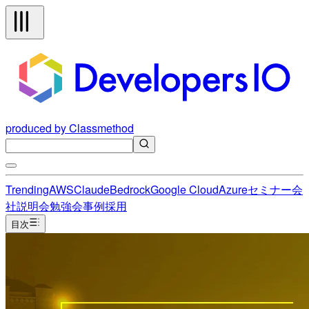
produced by Classmethod
Trending
AWS
Claude
Bedrock
Google Cloud
Azure
セミナー
会
社説明会
勉強会
事例
採用
目次