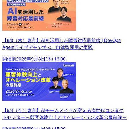
【9/3（木）東京】AIを活用した障害対応最前線 | DevOps
Agentライブデモで学ぶ、自律型運用の実践
開催前
2026年9月3日(木) 16:00
【9/4（金）東京】AIチームメイトが変える次世代コンタク
トセンター～顧客体験向上とオペレーション改革の最前線～
開催前
2026年9月4日(金) 15:00