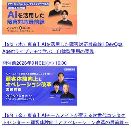
【9/3（木）東京】AIを活用した障害対応最前線 | DevOps
Agentライブデモで学ぶ、自律型運用の実践
開催前
2026年9月3日(木) 16:00
【9/4（金）東京】AIチームメイトが変える次世代コンタク
トセンター～顧客体験向上とオペレーション改革の最前線～