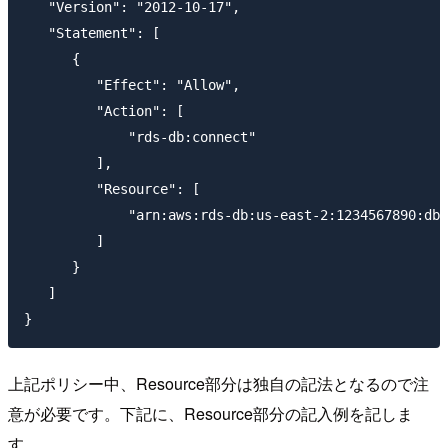
   "Version": "2012-10-17",

   "Statement": [

      {

         "Effect": "Allow",

         "Action": [

             "rds-db:connect"

         ],

         "Resource": [

             "arn:aws:rds-db:us-east-2:1234567890:dbu
         ]

      }

   ]

上記ポリシー中、Resource部分は独自の記法となるので注
意が必要です。下記に、Resource部分の記入例を記しま
す。