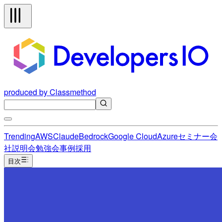
produced by Classmethod
Trending
AWS
Claude
Bedrock
Google Cloud
Azure
セミナー
会
社説明会
勉強会
事例
採用
目次