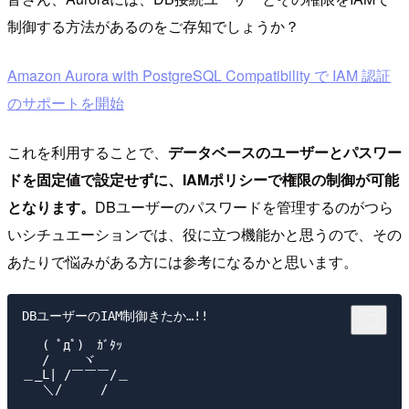
制御する方法があるのをご存知でしょうか？
Amazon Aurora with PostgreSQL Compatibility で IAM 認証
のサポートを開始
これを利用することで、
データベースのユーザーとパスワー
ドを固定値で設定せずに、IAMポリシーで権限の制御が可能
となります。
DBユーザーのパスワードを管理するのがつら
いシチュエーションでは、役に立つ機能かと思うので、その
あたりで悩みがある方には参考になるかと思います。
DBユーザーのIAM制御きたか…!!

　 ( ﾟдﾟ)　ｶﾞﾀｯ

　 /　　 ヾ

＿_L| /￣￣￣/＿
