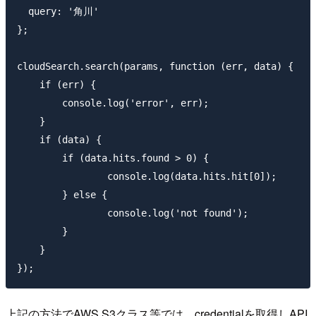
  query: '角川'

};

cloudSearch.search(params, function (err, data) {

    if (err) {

        console.log('error', err);

    }

    if (data) {

        if (data.hits.found > 0) {

      		console.log(data.hits.hit[0]);

    	} else {

      		console.log('not found');

    	}

    }

上記の方法でAWS S3クラス等では、credentialを取得しAPI