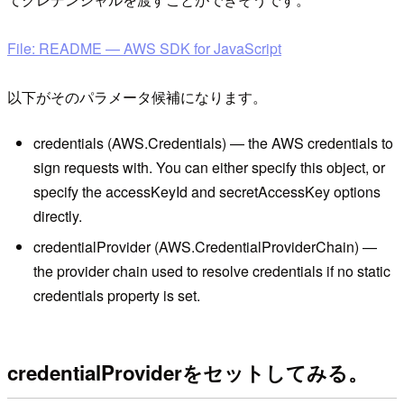
File: README — AWS SDK for JavaScript
以下がそのパラメータ候補になります。
credentials (AWS.Credentials) — the AWS credentials to
sign requests with. You can either specify this object, or
specify the accessKeyId and secretAccessKey options
directly.
credentialProvider (AWS.CredentialProviderChain) —
the provider chain used to resolve credentials if no static
credentials property is set.
credentialProviderをセットしてみる。