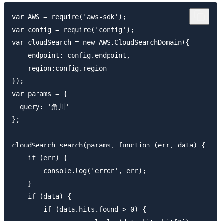
var AWS = require('aws-sdk');

var config = require('config');

var cloudSearch = new AWS.CloudSearchDomain({

    endpoint: config.endpoint,

    region:config.region

});

var params = {

  query: '角川'

};

cloudSearch.search(params, function (err, data) {

    if (err) {

        console.log('error', err);

    }

    if (data) {

        if (data.hits.found > 0) {
