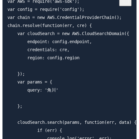
var AWS = require('aws-sdk');

var config = require('config');

var chain = new AWS.CredentialProviderChain();

chain.resolve(function(err, cre) {

    var cloudSearch = new AWS.CloudSearchDomain({

        endpoint: config.endpoint,

        credentials: cre,

        region: config.region

    });

    var params = {

        query: '角川'

    };

    cloudSearch.search(params, function(err, data) {

            if (err) {

                console.log('error', err);
