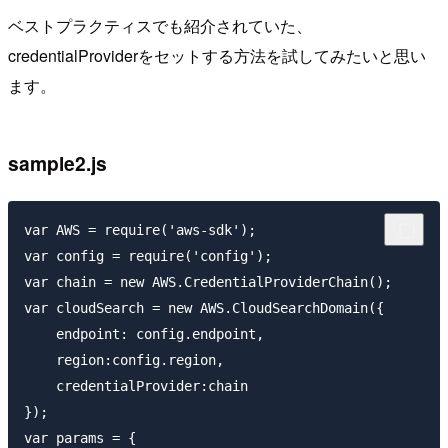
ベストプラクティスでも紹介されていた、
credentialProviderをセットする方法を試してみたいと思い
ます。
sample2.js
var AWS = require('aws-sdk');

var config = require('config');

var chain = new AWS.CredentialProviderChain();

var cloudSearch = new AWS.CloudSearchDomain({

    endpoint: config.endpoint,

    region:config.region,

    credentialProvider:chain

});

var params = {
