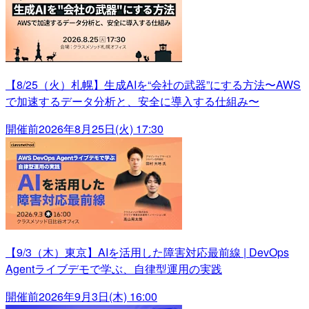
【8/25（火）札幌】生成AIを“会社の武器”にする方法〜AWS
で加速するデータ分析と、安全に導入する仕組み〜
開催前
2026年8月25日(火) 17:30
【9/3（木）東京】AIを活用した障害対応最前線 | DevOps
Agentライブデモで学ぶ、自律型運用の実践
開催前
2026年9月3日(木) 16:00