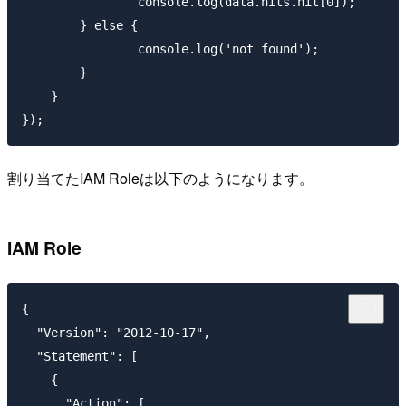
      		console.log(data.hits.hit[0]);

    	} else {

      		console.log('not found');

    	}

    }

割り当てたIAM Roleは以下のようになります。
IAM Role
{

  "Version": "2012-10-17",

  "Statement": [

    {

      "Action": [
