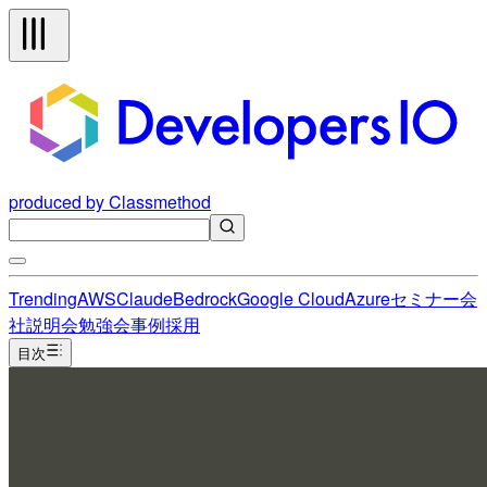
produced by Classmethod
Trending
AWS
Claude
Bedrock
Google Cloud
Azure
セミナー
会
社説明会
勉強会
事例
採用
目次