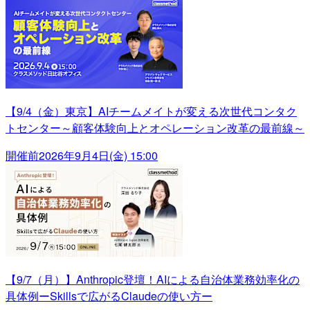
【9/4（金）東京】AIチームメイトが変える次世代コンタク
トセンター～顧客体験向上とオペレーション改革の最前線～
開催前
2026年9月4日(金) 15:00
【9/7（月）】Anthropic登壇！AIによる自治体業務効率化の
具体例ーSkillsで広がるClaudeの使い方ー