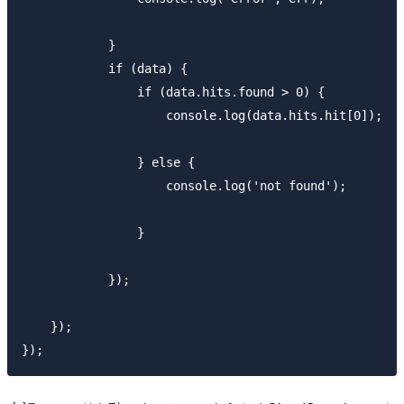
            }

            if (data) {

                if (data.hits.found > 0) {

                    console.log(data.hits.hit[0]);

                } else {

                    console.log('not found');

                }

            });

    });
