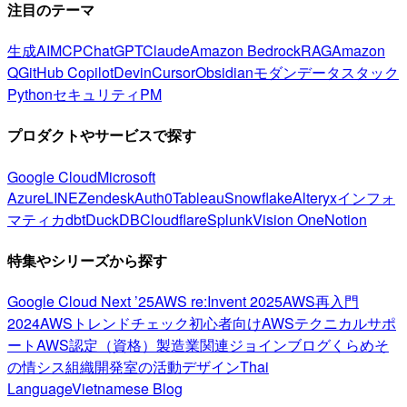
注目のテーマ
生成AI
MCP
ChatGPT
Claude
Amazon Bedrock
RAG
Amazon
Q
GitHub Copilot
Devin
Cursor
Obsidian
モダンデータスタック
Python
セキュリティ
PM
プロダクトやサービスで探す
Google Cloud
Microsoft
Azure
LINE
Zendesk
Auth0
Tableau
Snowflake
Alteryx
インフォ
マティカ
dbt
DuckDB
Cloudflare
Splunk
Vision One
Notion
特集やシリーズから探す
Google Cloud Next ’25
AWS re:Invent 2025
AWS再入門
2024
AWSトレンドチェック
初心者向け
AWSテクニカルサポ
ート
AWS認定（資格）
製造業関連
ジョインブログ
くらめそ
の情シス
組織開発室の活動
デザイン
Thai
Language
Vietnamese Blog