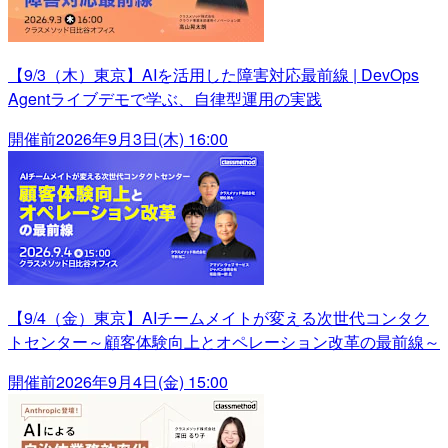
【9/3（木）東京】AIを活用した障害対応最前線 | DevOps
Agentライブデモで学ぶ、自律型運用の実践
開催前
2026年9月3日(木) 16:00
【9/4（金）東京】AIチームメイトが変える次世代コンタク
トセンター～顧客体験向上とオペレーション改革の最前線～
開催前
2026年9月4日(金) 15:00