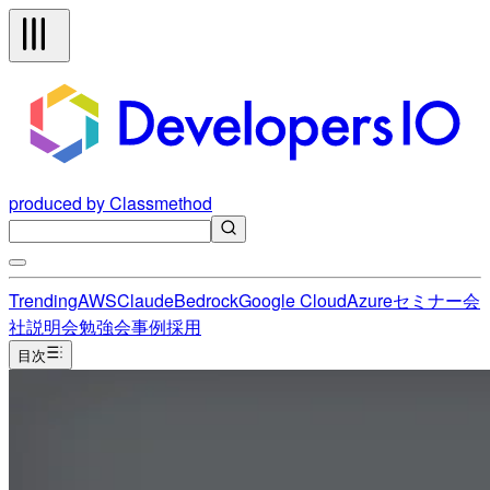
produced by Classmethod
Trending
AWS
Claude
Bedrock
Google Cloud
Azure
セミナー
会
社説明会
勉強会
事例
採用
目次