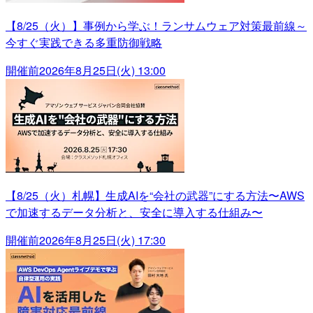
【8/25（火）】事例から学ぶ！ランサムウェア対策最前線～
今すぐ実践できる多重防御戦略
開催前
2026年8月25日(火) 13:00
【8/25（火）札幌】生成AIを“会社の武器”にする方法〜AWS
で加速するデータ分析と、安全に導入する仕組み〜
開催前
2026年8月25日(火) 17:30