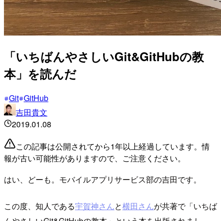
「いちばんやさしいGit&GitHubの教
本」を読んだ
Git
GitHub
吉田貴文
2019.01.08
この記事は公開されてから1年以上経過しています。情
報が古い可能性がありますので、ご注意ください。
はい、どーも。モバイルアプリサービス部の吉田です。
この度、知人である
宇賀神さん
と
横田さん
が共著で「いちば
んやさしいGit&GitHubの教本」という本を出版されまし