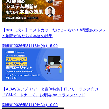
【8/18（火）】コストカットだけじゃない！AI駆動のシステ
ム刷新がもたらす本当の効果
開催前
2026年8月18日(火) 15:00
【AI/AWS/アプリ/データ案件特集】ITフリーランス向け
「CMパートナーズ」 説明会 by クラスメソッド
開催前
2026年8月12日(水) 19:00