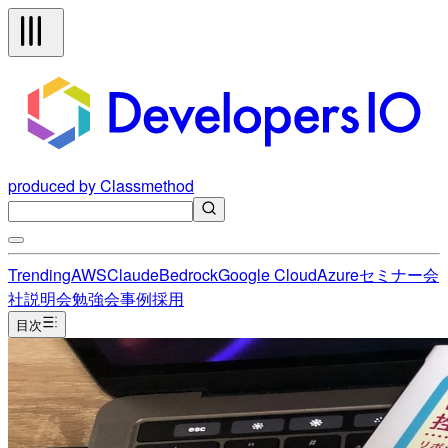
produced by Classmethod
Trending
AWS
Claude
Bedrock
Google Cloud
Azure
セミナー
会
社説明会
勉強会
事例
採用
目次