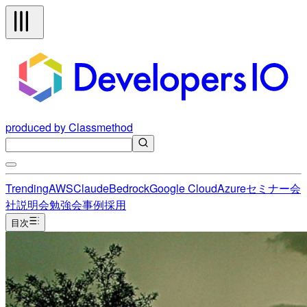
produced by Classmethod
Trending
AWS
Claude
Bedrock
Google Cloud
Azure
セミナー
会
社説明会
勉強会
事例
採用
目次