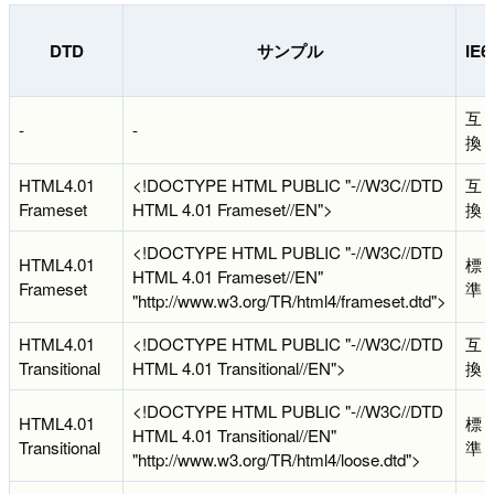
DTD
サンプル
IE6
互
-
-
換
HTML4.01
<!DOCTYPE HTML PUBLIC "-//W3C//DTD
互
Frameset
HTML 4.01 Frameset//EN">
換
<!DOCTYPE HTML PUBLIC "-//W3C//DTD
HTML4.01
標
HTML 4.01 Frameset//EN"
Frameset
準
"http://www.w3.org/TR/html4/frameset.dtd">
HTML4.01
<!DOCTYPE HTML PUBLIC "-//W3C//DTD
互
Transitional
HTML 4.01 Transitional//EN">
換
<!DOCTYPE HTML PUBLIC "-//W3C//DTD
HTML4.01
標
HTML 4.01 Transitional//EN"
Transitional
準
"http://www.w3.org/TR/html4/loose.dtd">