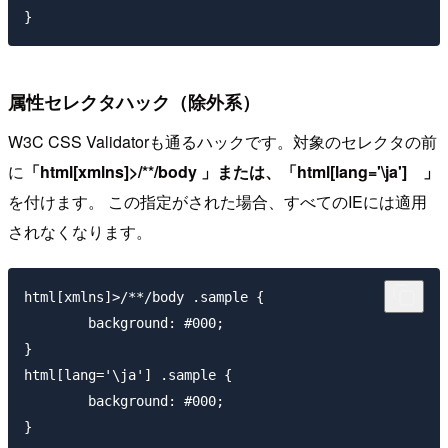
属性セレクタハック（除外系）
W3C CSS Validatorも通るハックです。対象のセレクタの前
に
「html[xmlns]>/**/body 」または、「html[lang='\ja'] 」
を付けます。 この指定がされた場合、すべてのIEには適用
されなくなります。
html[xmlns]>/**/body .sample { 

	background: #000; 

}

html[lang='\ja'] .sample { 

	background: #000; 
