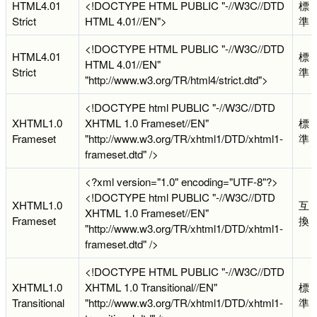
HTML4.01
<!DOCTYPE HTML PUBLIC "-//W3C//DTD
標
Strict
HTML 4.01//EN">
準
<!DOCTYPE HTML PUBLIC "-//W3C//DTD
HTML4.01
標
HTML 4.01//EN"
Strict
準
"http://www.w3.org/TR/html4/strict.dtd">
<!DOCTYPE html PUBLIC "-//W3C//DTD
XHTML1.0
XHTML 1.0 Frameset//EN"
標
Frameset
"http://www.w3.org/TR/xhtml1/DTD/xhtml1-
準
frameset.dtd" />
<?xml version="1.0" encoding="UTF-8"?>
<!DOCTYPE html PUBLIC "-//W3C//DTD
XHTML1.0
互
XHTML 1.0 Frameset//EN"
Frameset
換
"http://www.w3.org/TR/xhtml1/DTD/xhtml1-
frameset.dtd" />
<!DOCTYPE HTML PUBLIC "-//W3C//DTD
XHTML1.0
XHTML 1.0 Transitional//EN"
標
Transitional
"http://www.w3.org/TR/xhtml1/DTD/xhtml1-
準