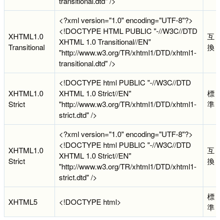
transitional.dtd" />
<?xml version="1.0" encoding="UTF-8"?>
<!DOCTYPE HTML PUBLIC "-//W3C//DTD
XHTML1.0
互
XHTML 1.0 Transitional//EN"
Transitional
換
"http://www.w3.org/TR/xhtml1/DTD/xhtml1-
transitional.dtd" />
<!DOCTYPE html PUBLIC "-//W3C//DTD
XHTML1.0
XHTML 1.0 Strict//EN"
標
Strict
"http://www.w3.org/TR/xhtml1/DTD/xhtml1-
準
strict.dtd" />
<?xml version="1.0" encoding="UTF-8"?>
<!DOCTYPE html PUBLIC "-//W3C//DTD
XHTML1.0
互
XHTML 1.0 Strict//EN"
Strict
換
"http://www.w3.org/TR/xhtml1/DTD/xhtml1-
strict.dtd" />
標
XHTML5
<!DOCTYPE html>
準