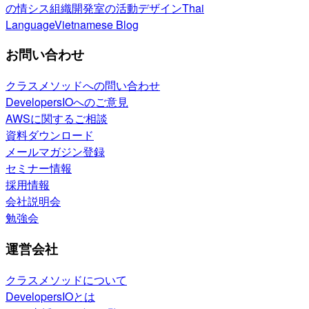
の情シス
組織開発室の活動
デザイン
Thai
Language
Vietnamese Blog
お問い合わせ
クラスメソッドへの問い合わせ
DevelopersIOへのご意見
AWSに関するご相談
資料ダウンロード
メールマガジン登録
セミナー情報
採用情報
会社説明会
勉強会
運営会社
クラスメソッドについて
DevelopersIOとは