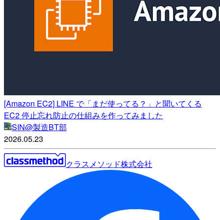
[Amazon EC2] LINE で「まだ使ってる？」と聞いてくる
EC2 停止忘れ防止の仕組みを作ってみました
SIN@製造BT部
2026.05.23
クラスメソッド株式会社