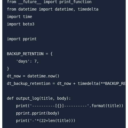
from __future__ import print_function

from datetime import datetime, timedelta

import time

import boto3

import pprint

BACKUP_RETENTION = {

    'days': 7,

}

dt_now = datetime.now()

dt_backup_retention = dt_now + timedelta(**BACKUP_RET
def output_log(title, body):

    print('----------[{}]----------'.format(title))

    pprint.pprint(body)

    print('-'*(22+len(title)))
