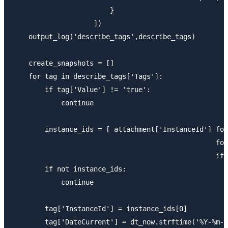
                        }

                    ])

    output_log('describe_tags',describe_tags)

    create_snapshots = []

    for tag in describe_tags['Tags']:

        if tag['Value'] != 'true':

            continue

        instance_ids = [ attachment['InstanceId'] for
                                                  for
                                                  if 
        if not instance_ids:

            continue

        tag['InstanceId'] = instance_ids[0]

        tag['DateCurrent'] = dt_now.strftime('%Y-%m-%