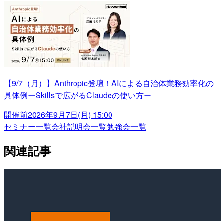
【9/7（月）】Anthropic登壇！AIによる自治体業務効率化の
具体例ーSkillsで広がるClaudeの使い方ー
開催前
2026年9月7日(月) 15:00
セミナー一覧
会社説明会一覧
勉強会一覧
関連記事