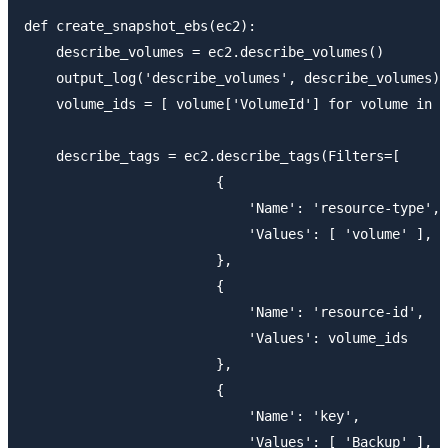
def create_snapshot_ebs(ec2):

    describe_volumes = ec2.describe_volumes()

    output_log('describe_volumes', describe_volumes)

    volume_ids = [ volume['VolumeId'] for volume in d
    describe_tags = ec2.describe_tags(Filters=[

                        {

                            'Name': 'resource-type',

                            'Values': [ 'volume' ],

                        },

                        {

                            'Name': 'resource-id',

                            'Values': volume_ids

                        },

                        {

                            'Name': 'key',

                            'Values': [ 'Backup' ],
