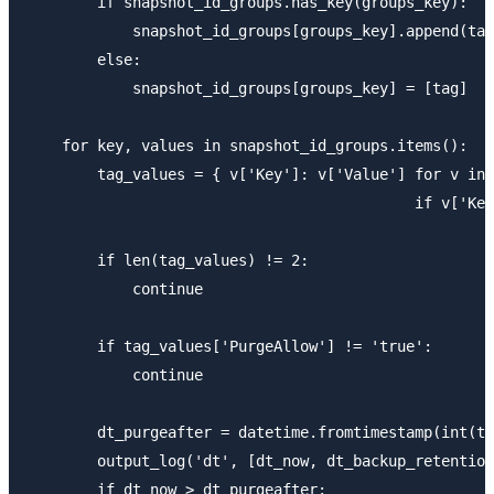
        if snapshot_id_groups.has_key(groups_key):

            snapshot_id_groups[groups_key].append(tag
        else:

            snapshot_id_groups[groups_key] = [tag]

    for key, values in snapshot_id_groups.items():

        tag_values = { v['Key']: v['Value'] for v in 
                                            if v['Key
        if len(tag_values) != 2:

            continue

        if tag_values['PurgeAllow'] != 'true':

            continue

        dt_purgeafter = datetime.fromtimestamp(int(ta
        output_log('dt', [dt_now, dt_backup_retention
        if dt_now > dt_purgeafter:
