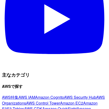
主なカテゴリ
AWSで探す
AWS特集
AWS IAM
Amazon Cognito
AWS Security Hub
AWS
Organizations
AWS Control Tower
Amazon EC2
Amazon
S3
S3 Tables
AWS CDK
Amazon QuickSight
Amazon