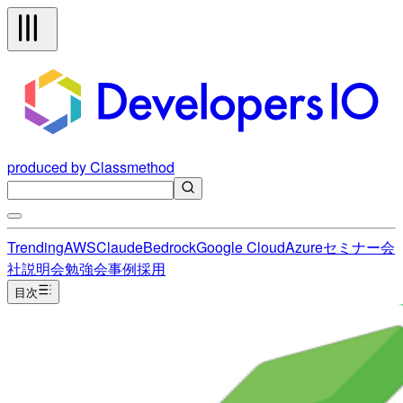
produced by Classmethod
Trending
AWS
Claude
Bedrock
Google Cloud
Azure
セミナー
会
社説明会
勉強会
事例
採用
目次