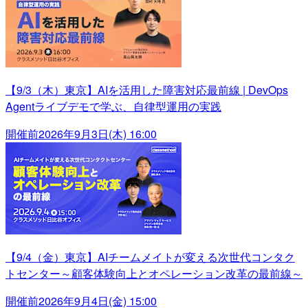
【9/3（木）東京】AIを活用した障害対応最前線 | DevOps
Agentライブデモで学ぶ、自律型運用の実践
開催前
2026年9月3日(木) 16:00
【9/4（金）東京】AIチームメイトが変える次世代コンタク
トセンター～顧客体験向上とオペレーション改革の最前線～
開催前
2026年9月4日(金) 15:00