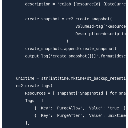
        description = "ec2ab_{ResourceId}_{DateCurren
        create_snapshot = ec2.create_snapshot(

                              VolumeId=tag['ResourceI
                              Description=description

                          )

        create_snapshots.append(create_snapshot)

        output_log('create_snapshot[{}]'.format(descr
    unixtime = str(int(time.mktime(dt_backup_retentio
    ec2.create_tags(

        Resources = [ snapshot['SnapshotId'] for snap
        Tags = [

            { 'Key': 'PurgeAllow', 'Value': 'true' },

            { 'Key': 'PurgeAfter', 'Value': unixtime 
        ],
