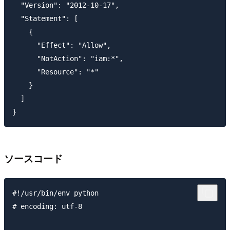
  "Version": "2012-10-17",

  "Statement": [

    {

      "Effect": "Allow",

      "NotAction": "iam:*",

      "Resource": "*"

    }

  ]

ソースコード
#!/usr/bin/env python

# encoding: utf-8
