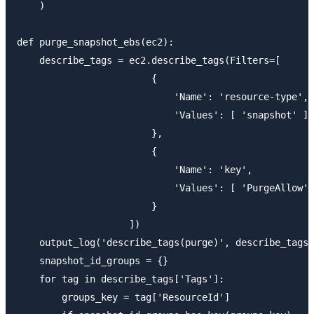
    )

def purge_snapshot_ebs(ec2):

    describe_tags = ec2.describe_tags(Filters=[

                        {

                            'Name': 'resource-type',

                            'Values': [ 'snapshot' ],

                        },

                        {

                            'Name': 'key',

                            'Values': [ 'PurgeAllow',
                        }

                    ])

    output_log('describe_tags(purge)', describe_tags)

    snapshot_id_groups = {}

    for tag in describe_tags['Tags']:

        groups_key = tag['ResourceId']
