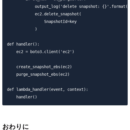
            output_log('delete snapshot: {}'.format(k
            ec2.delete_snapshot(

                SnapshotId=key

            )

def handler():

    ec2 = boto3.client('ec2')

    create_snapshot_ebs(ec2)

    purge_snapshot_ebs(ec2)

def lambda_handler(event, context):

おわりに