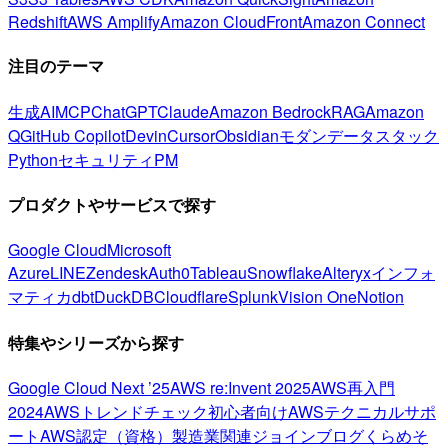
Redshift
AWS Amplify
Amazon CloudFront
Amazon Connect
注目のテーマ
生成AI
MCP
ChatGPT
Claude
Amazon Bedrock
RAG
Amazon
Q
GitHub Copilot
Devin
Cursor
Obsidian
モダンデータスタック
Python
セキュリティ
PM
プロダクトやサービスで探す
Google Cloud
Microsoft
Azure
LINE
Zendesk
Auth0
Tableau
Snowflake
Alteryx
インフォ
マティカ
dbt
DuckDB
Cloudflare
Splunk
Vision One
Notion
特集やシリーズから探す
Google Cloud Next ’25
AWS re:Invent 2025
AWS再入門
2024
AWSトレンドチェック
初心者向け
AWSテクニカルサポ
ート
AWS認定（資格）
製造業関連
ジョインブログ
くらめそ