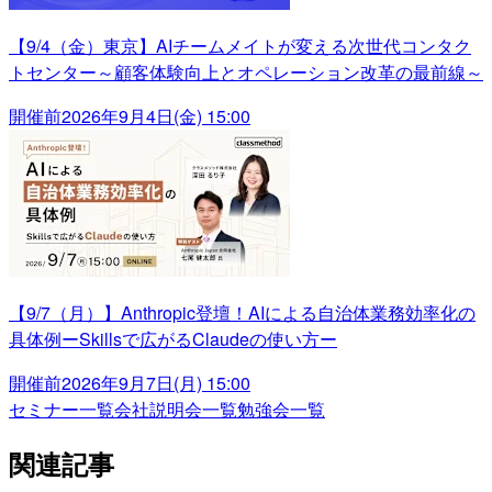
【9/4（金）東京】AIチームメイトが変える次世代コンタク
トセンター～顧客体験向上とオペレーション改革の最前線～
開催前
2026年9月4日(金) 15:00
【9/7（月）】Anthropic登壇！AIによる自治体業務効率化の
具体例ーSkillsで広がるClaudeの使い方ー
開催前
2026年9月7日(月) 15:00
セミナー一覧
会社説明会一覧
勉強会一覧
関連記事