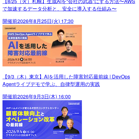
【8/25（火）札幌】生成AIを“会社の武器”にする方法〜AWS
で加速するデータ分析と、安全に導入する仕組み〜
開催前
2026年8月25日(火) 17:30
【9/3（木）東京】AIを活用した障害対応最前線 | DevOps
Agentライブデモで学ぶ、自律型運用の実践
開催前
2026年9月3日(木) 16:00