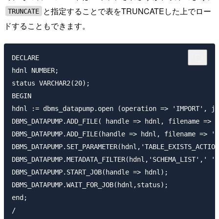
と指定することで表をTRUNCATEした上でロー
TRUNCATE
ドすることもできます。
DECLARE

hdnl NUMBER;

status VARCHAR2(20);

BEGIN

hdnl := dbms_datapump.open (operation => 'IMPORT', jo
DBMS_DATAPUMP.ADD_FILE( handle => hdnl, filename => '
DBMS_DATAPUMP.ADD_FILE(handle => hdnl, filename => 'd
DBMS_DATAPUMP.SET_PARAMETER(hdnl,'TABLE_EXISTS_ACTION
DBMS_DATAPUMP.METADATA_FILTER(hdnl,'SCHEMA_LIST',' ''
DBMS_DATAPUMP.START_JOB(handle => hdnl);

DBMS_DATAPUMP.WAIT_FOR_JOB(hdnl,status);

end;
