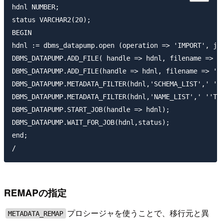
hdnl NUMBER;

status VARCHAR2(20);

BEGIN

hdnl := dbms_datapump.open (operation => 'IMPORT', jo
DBMS_DATAPUMP.ADD_FILE( handle => hdnl, filename => '
DBMS_DATAPUMP.ADD_FILE(handle => hdnl, filename => 'd
DBMS_DATAPUMP.METADATA_FILTER(hdnl,'SCHEMA_LIST',' ''
DBMS_DATAPUMP.METADATA_FILTER(hdnl,'NAME_LIST',' ''TA
DBMS_DATAPUMP.START_JOB(handle => hdnl);

DBMS_DATAPUMP.WAIT_FOR_JOB(hdnl,status);

end;

REMAPの指定
プロシージャを使うことで、移行元と異
METADATA_REMAP