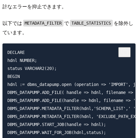
計なエラーを抑止できます。
以下では
で
を除外し
METADATA_FILTER
TABLE_STATISTICS
ています。
DECLARE

hdnl NUMBER;

status VARCHAR2(20);

BEGIN

hdnl := dbms_datapump.open (operation => 'IMPORT', jo
DBMS_DATAPUMP.ADD_FILE( handle => hdnl, filename => '
DBMS_DATAPUMP.ADD_FILE(handle => hdnl, filename => 'd
DBMS_DATAPUMP.METADATA_FILTER(hdnl,'SCHEMA_LIST',' ''
DBMS_DATAPUMP.METADATA_FILTER(hdnl, 'EXCLUDE_PATH_EXP
DBMS_DATAPUMP.START_JOB(handle => hdnl);

DBMS_DATAPUMP.WAIT_FOR_JOB(hdnl,status);
