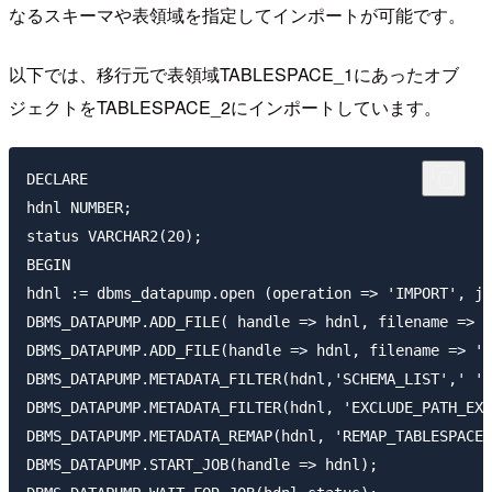
なるスキーマや表領域を指定してインポートが可能です。
以下では、移行元で表領域TABLESPACE_1にあったオブ
ジェクトをTABLESPACE_2にインポートしています。
DECLARE

hdnl NUMBER;

status VARCHAR2(20);

BEGIN

hdnl := dbms_datapump.open (operation => 'IMPORT', jo
DBMS_DATAPUMP.ADD_FILE( handle => hdnl, filename => '
DBMS_DATAPUMP.ADD_FILE(handle => hdnl, filename => 'd
DBMS_DATAPUMP.METADATA_FILTER(hdnl,'SCHEMA_LIST',' ''
DBMS_DATAPUMP.METADATA_FILTER(hdnl, 'EXCLUDE_PATH_EXP
DBMS_DATAPUMP.METADATA_REMAP(hdnl, 'REMAP_TABLESPACE'
DBMS_DATAPUMP.START_JOB(handle => hdnl);
