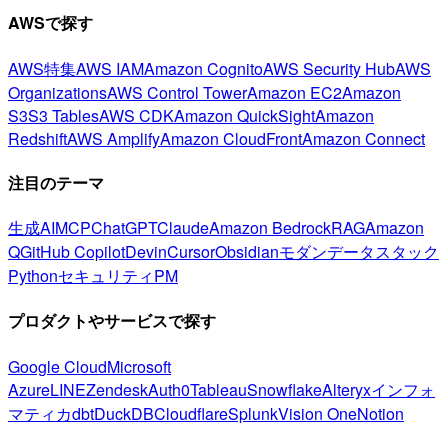
AWSで探す
AWS特集
AWS IAM
Amazon Cognito
AWS Security Hub
AWS
Organizations
AWS Control Tower
Amazon EC2
Amazon
S3
S3 Tables
AWS CDK
Amazon QuickSight
Amazon
Redshift
AWS Amplify
Amazon CloudFront
Amazon Connect
注目のテーマ
生成AI
MCP
ChatGPT
Claude
Amazon Bedrock
RAG
Amazon
Q
GitHub Copilot
Devin
Cursor
Obsidian
モダンデータスタック
Python
セキュリティ
PM
プロダクトやサービスで探す
Google Cloud
Microsoft
Azure
LINE
Zendesk
Auth0
Tableau
Snowflake
Alteryx
インフォ
マティカ
dbt
DuckDB
Cloudflare
Splunk
Vision One
Notion