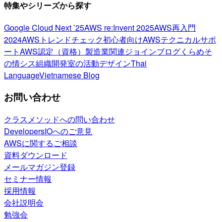
特集やシリーズから探す
Google Cloud Next ’25
AWS re:Invent 2025
AWS再入門
2024
AWSトレンドチェック
初心者向け
AWSテクニカルサポ
ート
AWS認定（資格）
製造業関連
ジョインブログ
くらめそ
の情シス
組織開発室の活動
デザイン
Thai
Language
Vietnamese Blog
お問い合わせ
クラスメソッドへの問い合わせ
DevelopersIOへのご意見
AWSに関するご相談
資料ダウンロード
メールマガジン登録
セミナー情報
採用情報
会社説明会
勉強会