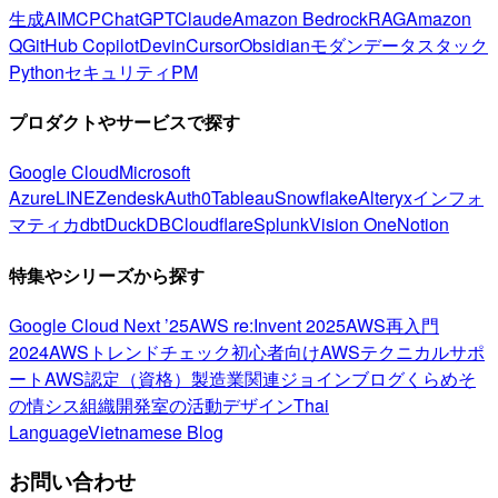
生成AI
MCP
ChatGPT
Claude
Amazon Bedrock
RAG
Amazon
Q
GitHub Copilot
Devin
Cursor
Obsidian
モダンデータスタック
Python
セキュリティ
PM
プロダクトやサービスで探す
Google Cloud
Microsoft
Azure
LINE
Zendesk
Auth0
Tableau
Snowflake
Alteryx
インフォ
マティカ
dbt
DuckDB
Cloudflare
Splunk
Vision One
Notion
特集やシリーズから探す
Google Cloud Next ’25
AWS re:Invent 2025
AWS再入門
2024
AWSトレンドチェック
初心者向け
AWSテクニカルサポ
ート
AWS認定（資格）
製造業関連
ジョインブログ
くらめそ
の情シス
組織開発室の活動
デザイン
Thai
Language
Vietnamese Blog
お問い合わせ