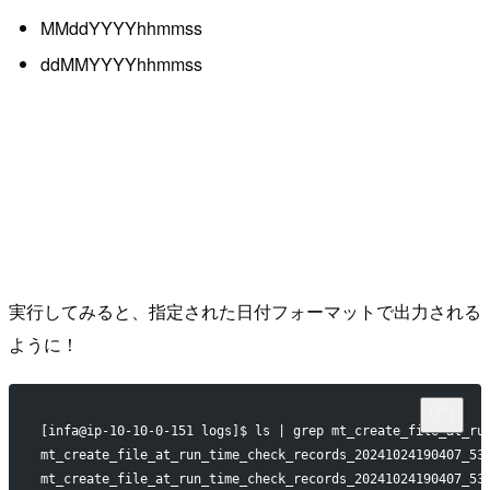
MMddYYYYhhmmss
ddMMYYYYhhmmss
実行してみると、指定された日付フォーマットで出力される
ように！
[infa@ip-10-10-0-151 logs]$ ls | grep mt_create_file_at_ru
mt_create_file_at_run_time_check_records_20241024190407_53
mt_create_file_at_run_time_check_records_20241024190407_53