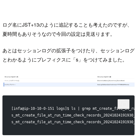
ログ名にJST+13のように追記することも考えたのですが、
夏時間もありそうなので今回の設定は見送ります。
あとはセッションログの拡張子をつけたり、セッションログ
とわかるようにプレフィクスに「s」をつけてみました。
[infa@ip-10-10-0-151 logs]$ ls | grep mt_create_file_at_ru
s_mt_create_file_at_run_time_check_records_20241024191930_
s_mt_create_file_at_run_time_check_records_20241024191930_