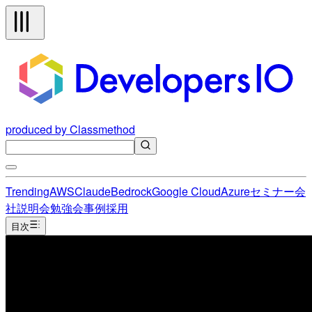
produced by Classmethod
Trending
AWS
Claude
Bedrock
Google Cloud
Azure
セミナー
会
社説明会
勉強会
事例
採用
目次