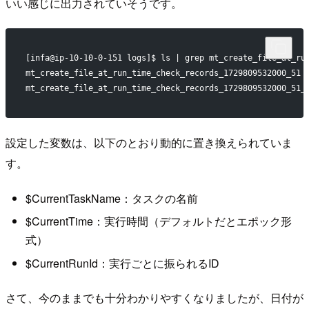
いい感じに出力されていそうです。
[infa@ip-10-10-0-151 logs]$ ls | grep mt_create_file_at_ru
mt_create_file_at_run_time_check_records_1729809532000_51
mt_create_file_at_run_time_check_records_1729809532000_51_
設定した変数は、以下のとおり動的に置き換えられていま
す。
$CurrentTaskName：タスクの名前
$CurrentTime：実行時間（デフォルトだとエポック形
式）
$CurrentRunId：実行ごとに振られるID
さて、今のままでも十分わかりやすくなりましたが、日付が