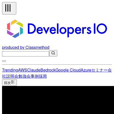
produced by Classmethod
Trending
AWS
Claude
Bedrock
Google Cloud
Azure
セミナー
会
社説明会
勉強会
事例
採用
目次