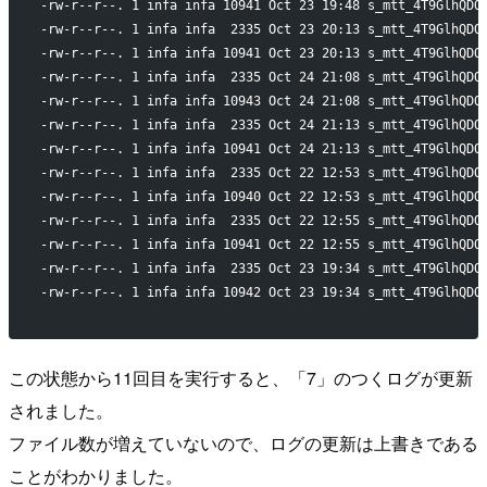
-rw-r--r--. 1 infa infa 10941 Oct 23 19:48 s_mtt_4T9GlhQDQ
-rw-r--r--. 1 infa infa  2335 Oct 23 20:13 s_mtt_4T9GlhQDQ
-rw-r--r--. 1 infa infa 10941 Oct 23 20:13 s_mtt_4T9GlhQDQ
-rw-r--r--. 1 infa infa  2335 Oct 24 21:08 s_mtt_4T9GlhQDQ
-rw-r--r--. 1 infa infa 10943 Oct 24 21:08 s_mtt_4T9GlhQDQ
-rw-r--r--. 1 infa infa  2335 Oct 24 21:13 s_mtt_4T9GlhQDQ
-rw-r--r--. 1 infa infa 10941 Oct 24 21:13 s_mtt_4T9GlhQDQ
-rw-r--r--. 1 infa infa  2335 Oct 22 12:53 s_mtt_4T9GlhQDQ
-rw-r--r--. 1 infa infa 10940 Oct 22 12:53 s_mtt_4T9GlhQDQ
-rw-r--r--. 1 infa infa  2335 Oct 22 12:55 s_mtt_4T9GlhQDQ
-rw-r--r--. 1 infa infa 10941 Oct 22 12:55 s_mtt_4T9GlhQDQ
-rw-r--r--. 1 infa infa  2335 Oct 23 19:34 s_mtt_4T9GlhQDQ
-rw-r--r--. 1 infa infa 10942 Oct 23 19:34 s_mtt_4T9GlhQDQ
この状態から11回目を実行すると、「7」のつくログが更新
されました。
ファイル数が増えていないので、ログの更新は上書きである
ことがわかりました。