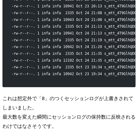
-rw-r--r--. 1 infa infa 10941 Oct 23 20:13 s_mtt_4T9GlhQDQ
-rw-r--r--. 1 infa infa  2335 Oct 24 21:08 s_mtt_4T9GlhQDQ
-rw-r--r--. 1 infa infa 10943 Oct 24 21:08 s_mtt_4T9GlhQDQ
-rw-r--r--. 1 infa infa  2335 Oct 24 21:13 s_mtt_4T9GlhQDQ
-rw-r--r--. 1 infa infa 10941 Oct 24 21:13 s_mtt_4T9GlhQDQ
-rw-r--r--. 1 infa infa  2335 Oct 24 21:19 s_mtt_4T9GlhQDQ
-rw-r--r--. 1 infa infa 10942 Oct 24 21:20 s_mtt_4T9GlhQDQ
-rw-r--r--. 1 infa infa  2335 Oct 24 21:35 s_mtt_4T9GlhQDQ
-rw-r--r--. 1 infa infa 12102 Oct 24 21:35 s_mtt_4T9GlhQDQ
-rw-r--r--. 1 infa infa  2335 Oct 23 19:34 s_mtt_4T9GlhQDQ
-rw-r--r--. 1 infa infa 10942 Oct 23 19:34 s_mtt_4T9GlhQDQ
これは想定外で「8」のつくセッションログが上書きされて
しまいました。
最大数を変えた瞬間にセッションログの保持数に反映される
わけではなさそうです。