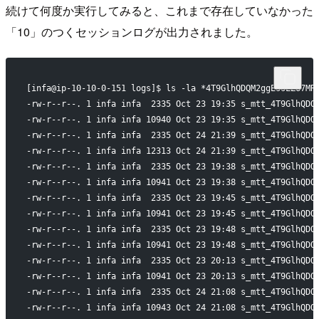
続けて何度か実行してみると、これまで存在していなかった
「10」のつくセッションログが出力されました。
[infa@ip-10-10-0-151 logs]$ ls -la *4T9GlhQDQM2ggEssLZ67MR
-rw-r--r--. 1 infa infa  2335 Oct 23 19:35 s_mtt_4T9GlhQDQ
-rw-r--r--. 1 infa infa 10940 Oct 23 19:35 s_mtt_4T9GlhQDQ
-rw-r--r--. 1 infa infa  2335 Oct 24 21:39 s_mtt_4T9GlhQDQ
-rw-r--r--. 1 infa infa 12313 Oct 24 21:39 s_mtt_4T9GlhQDQ
-rw-r--r--. 1 infa infa  2335 Oct 23 19:38 s_mtt_4T9GlhQDQ
-rw-r--r--. 1 infa infa 10941 Oct 23 19:38 s_mtt_4T9GlhQDQ
-rw-r--r--. 1 infa infa  2335 Oct 23 19:45 s_mtt_4T9GlhQDQ
-rw-r--r--. 1 infa infa 10941 Oct 23 19:45 s_mtt_4T9GlhQDQ
-rw-r--r--. 1 infa infa  2335 Oct 23 19:48 s_mtt_4T9GlhQDQ
-rw-r--r--. 1 infa infa 10941 Oct 23 19:48 s_mtt_4T9GlhQDQ
-rw-r--r--. 1 infa infa  2335 Oct 23 20:13 s_mtt_4T9GlhQDQ
-rw-r--r--. 1 infa infa 10941 Oct 23 20:13 s_mtt_4T9GlhQDQ
-rw-r--r--. 1 infa infa  2335 Oct 24 21:08 s_mtt_4T9GlhQDQ
-rw-r--r--. 1 infa infa 10943 Oct 24 21:08 s_mtt_4T9GlhQDQ