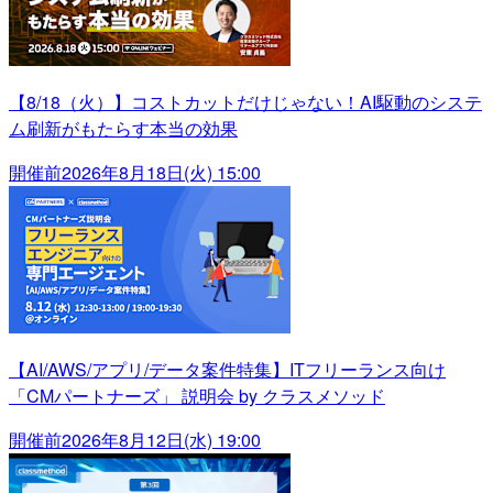
【8/18（火）】コストカットだけじゃない！AI駆動のシステ
ム刷新がもたらす本当の効果
開催前
2026年8月18日(火) 15:00
【AI/AWS/アプリ/データ案件特集】ITフリーランス向け
「CMパートナーズ」 説明会 by クラスメソッド
開催前
2026年8月12日(水) 19:00