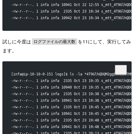
-rw-r--r--. 1 infa infa 10941 Oct 22 12:55 s_mtt_4T9GlhQDQ
-rw-r--r--. 1 infa infa  2335 Oct 23 19:34 s_mtt_4T9GlhQDQ
-rw-r--r--. 1 infa infa 10942 Oct 23 19:34 s_mtt_4T9GlhQDQ
試しに今度は
を11にして、実行してみ
ログファイルの最大数
ます。
[infa@ip-10-10-0-151 logs]$ ls -la *4T9GlhQDQM2ggEssLZ67MR
-rw-r--r--. 1 infa infa  2335 Oct 23 19:35 s_mtt_4T9GlhQDQ
-rw-r--r--. 1 infa infa 10940 Oct 23 19:35 s_mtt_4T9GlhQDQ
-rw-r--r--. 1 infa infa  2335 Oct 23 19:38 s_mtt_4T9GlhQDQ
-rw-r--r--. 1 infa infa 10941 Oct 23 19:38 s_mtt_4T9GlhQDQ
-rw-r--r--. 1 infa infa  2335 Oct 23 19:45 s_mtt_4T9GlhQDQ
-rw-r--r--. 1 infa infa 10941 Oct 23 19:45 s_mtt_4T9GlhQDQ
-rw-r--r--. 1 infa infa  2335 Oct 23 19:48 s_mtt_4T9GlhQDQ
-rw-r--r--. 1 infa infa 10941 Oct 23 19:48 s_mtt_4T9GlhQDQ
-rw-r--r--. 1 infa infa  2335 Oct 23 20:13 s_mtt_4T9GlhQDQ