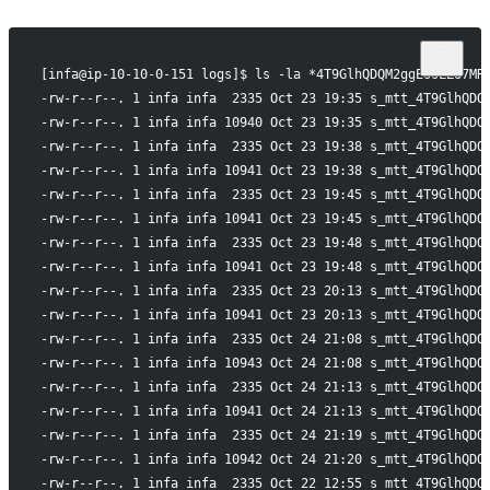
[infa@ip-10-10-0-151 logs]$ ls -la *4T9GlhQDQM2ggEssLZ67MR
-rw-r--r--. 1 infa infa  2335 Oct 23 19:35 s_mtt_4T9GlhQDQ
-rw-r--r--. 1 infa infa 10940 Oct 23 19:35 s_mtt_4T9GlhQDQ
-rw-r--r--. 1 infa infa  2335 Oct 23 19:38 s_mtt_4T9GlhQDQ
-rw-r--r--. 1 infa infa 10941 Oct 23 19:38 s_mtt_4T9GlhQDQ
-rw-r--r--. 1 infa infa  2335 Oct 23 19:45 s_mtt_4T9GlhQDQ
-rw-r--r--. 1 infa infa 10941 Oct 23 19:45 s_mtt_4T9GlhQDQ
-rw-r--r--. 1 infa infa  2335 Oct 23 19:48 s_mtt_4T9GlhQDQ
-rw-r--r--. 1 infa infa 10941 Oct 23 19:48 s_mtt_4T9GlhQDQ
-rw-r--r--. 1 infa infa  2335 Oct 23 20:13 s_mtt_4T9GlhQDQ
-rw-r--r--. 1 infa infa 10941 Oct 23 20:13 s_mtt_4T9GlhQDQ
-rw-r--r--. 1 infa infa  2335 Oct 24 21:08 s_mtt_4T9GlhQDQ
-rw-r--r--. 1 infa infa 10943 Oct 24 21:08 s_mtt_4T9GlhQDQ
-rw-r--r--. 1 infa infa  2335 Oct 24 21:13 s_mtt_4T9GlhQDQ
-rw-r--r--. 1 infa infa 10941 Oct 24 21:13 s_mtt_4T9GlhQDQ
-rw-r--r--. 1 infa infa  2335 Oct 24 21:19 s_mtt_4T9GlhQDQ
-rw-r--r--. 1 infa infa 10942 Oct 24 21:20 s_mtt_4T9GlhQDQ
-rw-r--r--. 1 infa infa  2335 Oct 22 12:55 s_mtt_4T9GlhQDQ