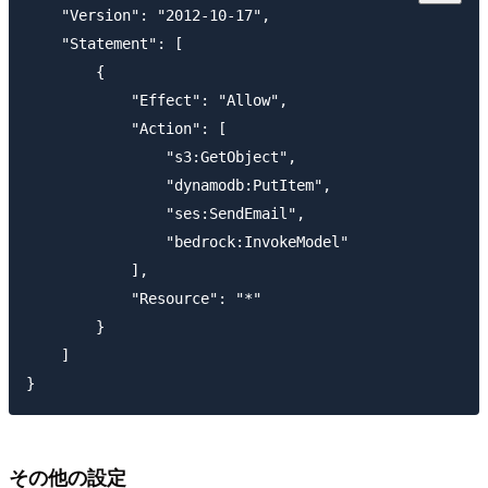
    "Version": "2012-10-17",

    "Statement": [

        {

            "Effect": "Allow",

            "Action": [

                "s3:GetObject",

                "dynamodb:PutItem",

                "ses:SendEmail",

                "bedrock:InvokeModel"

            ],

            "Resource": "*"

        }

    ]

その他の設定