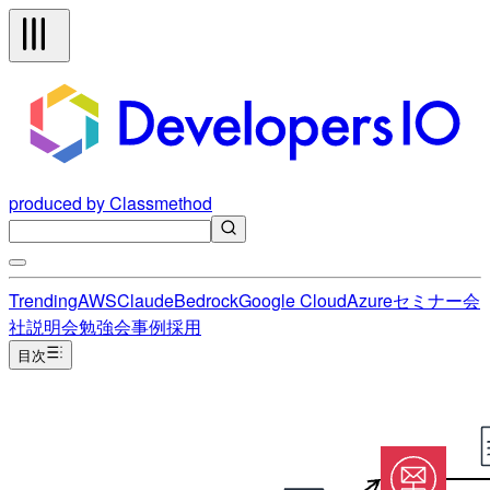
produced by Classmethod
Trending
AWS
Claude
Bedrock
Google Cloud
Azure
セミナー
会
社説明会
勉強会
事例
採用
目次