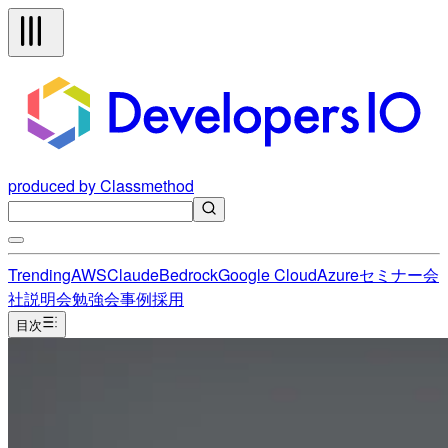
produced by Classmethod
Trending
AWS
Claude
Bedrock
Google Cloud
Azure
セミナー
会
社説明会
勉強会
事例
採用
目次