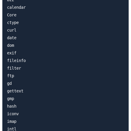
calendar

Core

ctype

curl

date

dom

exif

fileinfo

filter

ftp

gd

gettext

gmp

hash

iconv

imap

intl
