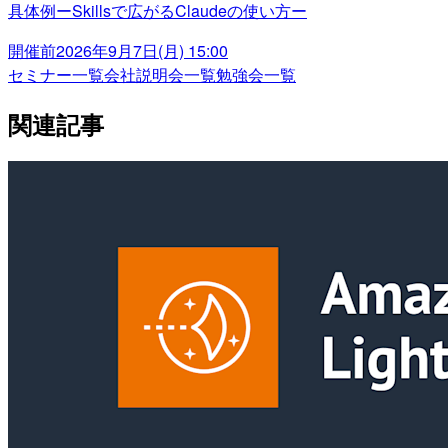
具体例ーSkillsで広がるClaudeの使い方ー
開催前
2026年9月7日(月) 15:00
セミナー一覧
会社説明会一覧
勉強会一覧
関連記事