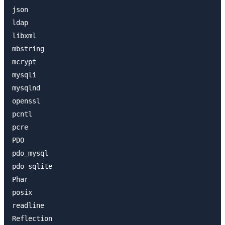
json

ldap

libxml

mbstring

mcrypt

mysqli

mysqlnd

openssl

pcntl

pcre

PDO

pdo_mysql

pdo_sqlite

Phar

posix

readline

Reflection
