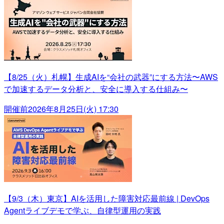
【8/25（火）札幌】生成AIを“会社の武器”にする方法〜AWS
で加速するデータ分析と、安全に導入する仕組み〜
開催前
2026年8月25日(火) 17:30
【9/3（木）東京】AIを活用した障害対応最前線 | DevOps
Agentライブデモで学ぶ、自律型運用の実践