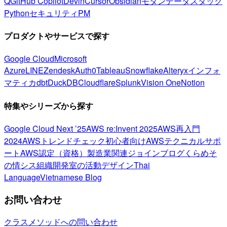
Q
GitHub Copilot
Devin
Cursor
Obsidian
モダンデータスタック
Python
セキュリティ
PM
プロダクトやサービスで探す
Google Cloud
Microsoft
Azure
LINE
Zendesk
Auth0
Tableau
Snowflake
Alteryx
インフォ
マティカ
dbt
DuckDB
Cloudflare
Splunk
Vision One
Notion
特集やシリーズから探す
Google Cloud Next ’25
AWS re:Invent 2025
AWS再入門
2024
AWSトレンドチェック
初心者向け
AWSテクニカルサポ
ート
AWS認定（資格）
製造業関連
ジョインブログ
くらめそ
の情シス
組織開発室の活動
デザイン
Thai
Language
Vietnamese Blog
お問い合わせ
クラスメソッドへの問い合わせ