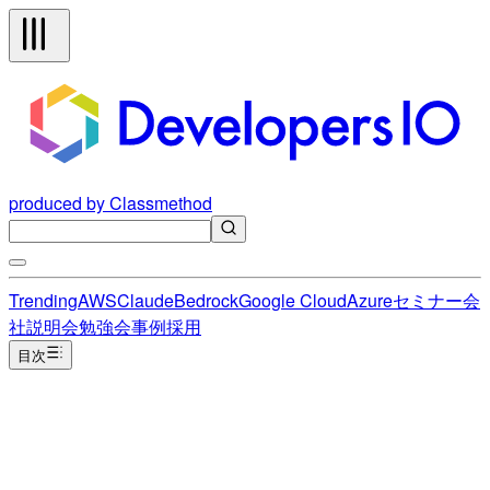
produced by Classmethod
Trending
AWS
Claude
Bedrock
Google Cloud
Azure
セミナー
会
社説明会
勉強会
事例
採用
目次