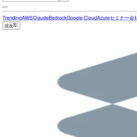
Trending
AWS
Claude
Bedrock
Google Cloud
Azure
セミナー
会
目次