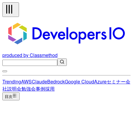
produced by Classmethod
Trending
AWS
Claude
Bedrock
Google Cloud
Azure
セミナー
会
社説明会
勉強会
事例
採用
目次