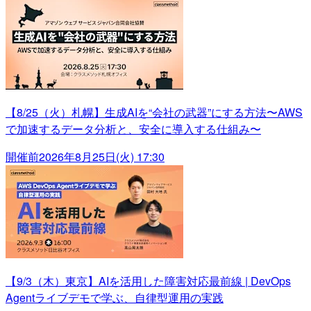
【8/25（火）札幌】生成AIを“会社の武器”にする方法〜AWS
で加速するデータ分析と、安全に導入する仕組み〜
開催前
2026年8月25日(火) 17:30
【9/3（木）東京】AIを活用した障害対応最前線 | DevOps
Agentライブデモで学ぶ、自律型運用の実践