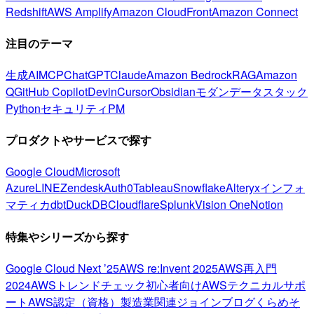
Redshift
AWS Amplify
Amazon CloudFront
Amazon Connect
注目のテーマ
生成AI
MCP
ChatGPT
Claude
Amazon Bedrock
RAG
Amazon
Q
GitHub Copilot
Devin
Cursor
Obsidian
モダンデータスタック
Python
セキュリティ
PM
プロダクトやサービスで探す
Google Cloud
Microsoft
Azure
LINE
Zendesk
Auth0
Tableau
Snowflake
Alteryx
インフォ
マティカ
dbt
DuckDB
Cloudflare
Splunk
Vision One
Notion
特集やシリーズから探す
Google Cloud Next ’25
AWS re:Invent 2025
AWS再入門
2024
AWSトレンドチェック
初心者向け
AWSテクニカルサポ
ート
AWS認定（資格）
製造業関連
ジョインブログ
くらめそ