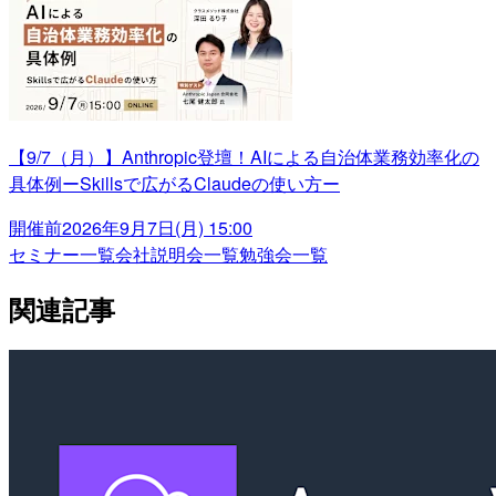
【9/7（月）】Anthropic登壇！AIによる自治体業務効率化の
具体例ーSkillsで広がるClaudeの使い方ー
開催前
2026年9月7日(月) 15:00
セミナー一覧
会社説明会一覧
勉強会一覧
関連記事