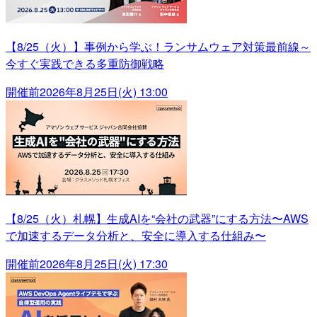
【8/25（火）】事例から学ぶ！ランサムウェア対策最前線～
今すぐ実践できる多重防御戦略
開催前
2026年8月25日(火) 13:00
【8/25（火）札幌】生成AIを“会社の武器”にする方法〜AWS
で加速するデータ分析と、安全に導入する仕組み〜
開催前
2026年8月25日(火) 17:30