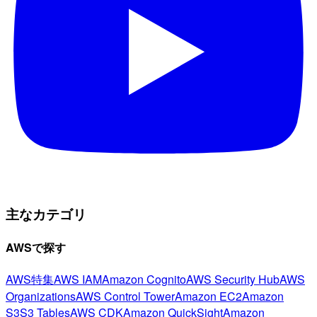
主なカテゴリ
AWSで探す
AWS特集
AWS IAM
Amazon Cognito
AWS Security Hub
AWS
Organizations
AWS Control Tower
Amazon EC2
Amazon
S3
S3 Tables
AWS CDK
Amazon QuickSight
Amazon