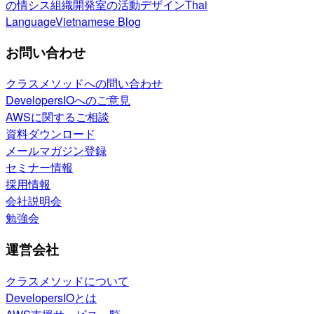
の情シス
組織開発室の活動
デザイン
Thai
Language
Vietnamese Blog
お問い合わせ
クラスメソッドへの問い合わせ
DevelopersIOへのご意見
AWSに関するご相談
資料ダウンロード
メールマガジン登録
セミナー情報
採用情報
会社説明会
勉強会
運営会社
クラスメソッドについて
DevelopersIOとは