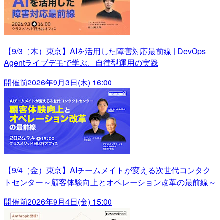
【9/3（木）東京】AIを活用した障害対応最前線 | DevOps
Agentライブデモで学ぶ、自律型運用の実践
開催前
2026年9月3日(木) 16:00
【9/4（金）東京】AIチームメイトが変える次世代コンタク
トセンター～顧客体験向上とオペレーション改革の最前線～
開催前
2026年9月4日(金) 15:00