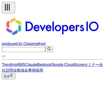
produced by Classmethod
Trending
AWS
Claude
Bedrock
Google Cloud
Azure
セミナー
会
社説明会
勉強会
事例
採用
目次