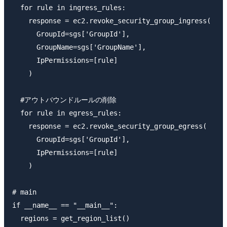
  for rule in ingress_rules:

    response = ec2.revoke_security_group_ingress(

      GroupId=sgs['GroupId'],

      GroupName=sgs['GroupName'],

      IpPermissions=[rule]

    )

  #アウトバウンドルールの削除

  for rule in egress_rules:

    response = ec2.revoke_security_group_egress(

      GroupId=sgs['GroupId'],

      IpPermissions=[rule]

    )

# main

if __name__ == "__main__":

  regions = get_region_list()
