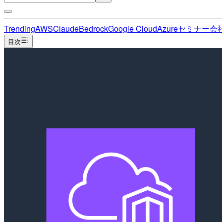
Trending
AWS
Claude
Bedrock
Google Cloud
Azure
セミナー
会
目次