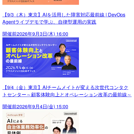
【9/3（木）東京】AIを活用した障害対応最前線 | DevOps
Agentライブデモで学ぶ、自律型運用の実践
開催前
2026年9月3日(木) 16:00
【9/4（金）東京】AIチームメイトが変える次世代コンタク
トセンター～顧客体験向上とオペレーション改革の最前線～
開催前
2026年9月4日(金) 15:00