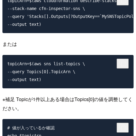
topicArn=$(aws cloudformation describe-stacks \

--stack-name cfn-inspector-sns \

--query 'Stacks[].Outputs[?OutputKey==`MySNSTopicPoli
または
topicArn=$(aws sns list-topics \

--query Topics[0].TopicArn \

※補足 Topicが1件以上ある場合はTopics[0]の値を調整してく
ださい。
# 値が入っているか確認

echo $topicArn
