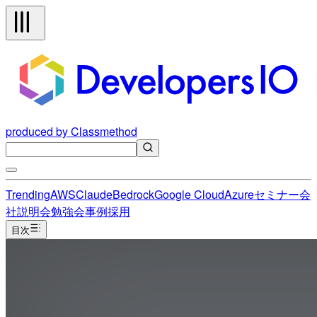
produced by Classmethod
Trending
AWS
Claude
Bedrock
Google Cloud
Azure
セミナー
会
社説明会
勉強会
事例
採用
目次