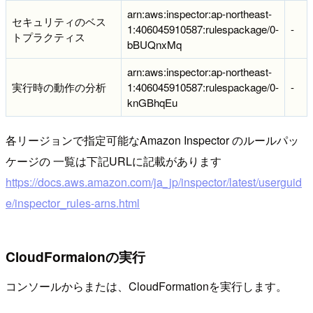
arn:aws:inspector:ap-northeast-
セキュリティのベス
1:406045910587:rulespackage/0-
-
トプラクティス
bBUQnxMq
arn:aws:inspector:ap-northeast-
実行時の動作の分析
1:406045910587:rulespackage/0-
-
knGBhqEu
各リージョンで指定可能なAmazon Inspector のルールパッ
ケージの 一覧は下記URLに記載があります
https://docs.aws.amazon.com/ja_jp/inspector/latest/userguid
e/inspector_rules-arns.html
CloudFormaionの実行
コンソールからまたは、CloudFormationを実行します。