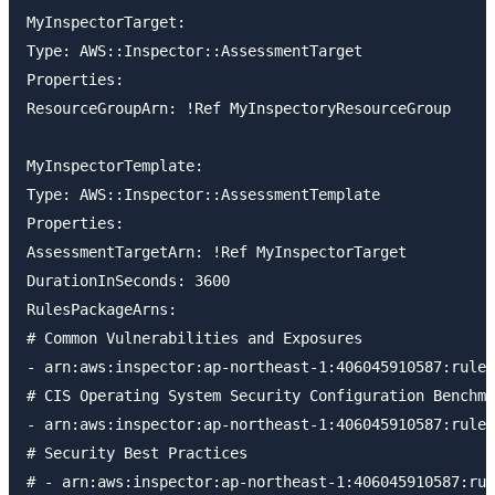
MyInspectorTarget:

Type: AWS::Inspector::AssessmentTarget

Properties:

ResourceGroupArn: !Ref MyInspectoryResourceGroup

MyInspectorTemplate:

Type: AWS::Inspector::AssessmentTemplate

Properties:

AssessmentTargetArn: !Ref MyInspectorTarget

DurationInSeconds: 3600

RulesPackageArns:

# Common Vulnerabilities and Exposures

- arn:aws:inspector:ap-northeast-1:406045910587:rules
# CIS Operating System Security Configuration Benchma
- arn:aws:inspector:ap-northeast-1:406045910587:rules
# Security Best Practices

# - arn:aws:inspector:ap-northeast-1:406045910587:rul