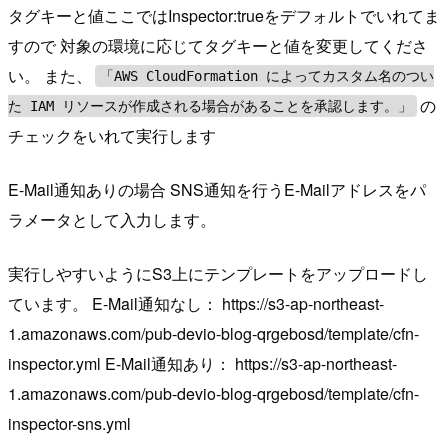
タグキーと値ここではInspector:trueをデフォルトでいれてま
すので 対象の環境に応じてタグキーと値を変更してくださ
い。 また、
「AWS CloudFormation によってカスタム名のつい
の
た IAM リソースが作成される場合があることを承認します。」
チェックをいれて実行します
E-Mail通知ありの場合 SNS通知を行うE-Mailアドレスをパ
ラメータとして入力します。
実行しやすいようにS3上にテンプレートをアップロードし
ています。 E-Mail通知なし： https://s3-ap-northeast-
1.amazonaws.com/pub-devio-blog-qrgebosd/template/cfn-
inspector.yml E-Mail通知あり： https://s3-ap-northeast-
1.amazonaws.com/pub-devio-blog-qrgebosd/template/cfn-
inspector-sns.yml