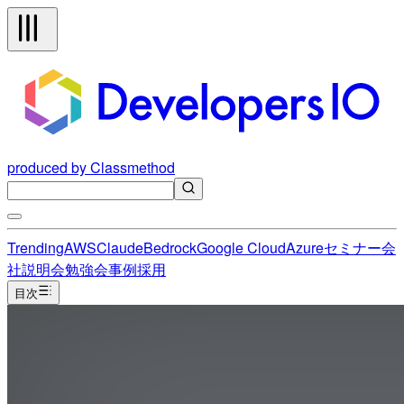
produced by Classmethod
Trending
AWS
Claude
Bedrock
Google Cloud
Azure
セミナー
会
社説明会
勉強会
事例
採用
目次