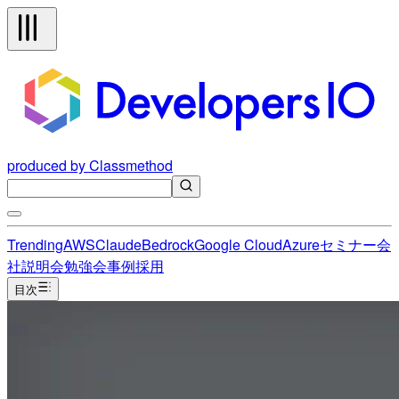
produced by Classmethod
Trending
AWS
Claude
Bedrock
Google Cloud
Azure
セミナー
会
社説明会
勉強会
事例
採用
目次