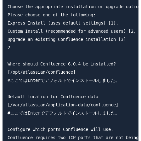
Choose the appropriate installation or upgrade option
Please choose one of the following:

Express Install (uses default settings) [1], 

Custom Install (recommended for advanced users) [2, E
Upgrade an existing Confluence installation [3]

2

Where should Confluence 6.0.4 be installed?

[/opt/atlassian/confluence]

#ここではEnterでデフォルトでインストールしました。

Default location for Confluence data

[/var/atlassian/application-data/confluence]

#ここではEnterでデフォルトでインストールしました。

Configure which ports Confluence will use.

Confluence requires two TCP ports that are not being 