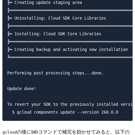
╠═ Creating update staging area                      
╠════════════════════════════════════════════════════
╠═ Uninstalling: Cloud SDK Core Libraries            
╠════════════════════════════════════════════════════
╠═ Installing: Cloud SDK Core Libraries              
╠════════════════════════════════════════════════════
╠═ Creating backup and activating new installation   
╚════════════════════════════════════════════════════
Performing post processing steps...done.             
Update done!

To revert your SDK to the previously installed versio
の後にtabコマンドで補完を効かせてみると、以下の
gcloud