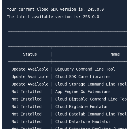
Your current Cloud SDK version is: 245.0.0

The latest available version is: 256.0.0

┌────────────────────────────────────────────────────
│                                                   C
├──────────────────┬─────────────────────────────────
│      Status      │                         Name    
├──────────────────┼─────────────────────────────────
│ Update Available │ BigQuery Command Line Tool      
│ Update Available │ Cloud SDK Core Libraries        
│ Update Available │ Cloud Storage Command Line Tool 
│ Not Installed    │ App Engine Go Extensions        
│ Not Installed    │ Cloud Bigtable Command Line Tool
│ Not Installed    │ Cloud Bigtable Emulator         
│ Not Installed    │ Cloud Datalab Command Line Tool 
│ Not Installed    │ Cloud Datastore Emulator        
│ Not Installed    │ Cloud Datastore Emulator (Legacy