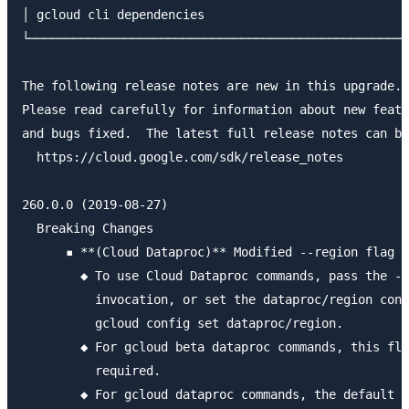
│ gcloud cli dependencies                            
└────────────────────────────────────────────────────
The following release notes are new in this upgrade.

Please read carefully for information about new featu
and bugs fixed.  The latest full release notes can be
  https://cloud.google.com/sdk/release_notes

260.0.0 (2019-08-27)

  Breaking Changes

      ▪ **(Cloud Dataproc)** Modified --region flag t
        ◆ To use Cloud Dataproc commands, pass the --
          invocation, or set the dataproc/region conf
          gcloud config set dataproc/region.

        ◆ For gcloud beta dataproc commands, this fla
          required.

        ◆ For gcloud dataproc commands, the default w