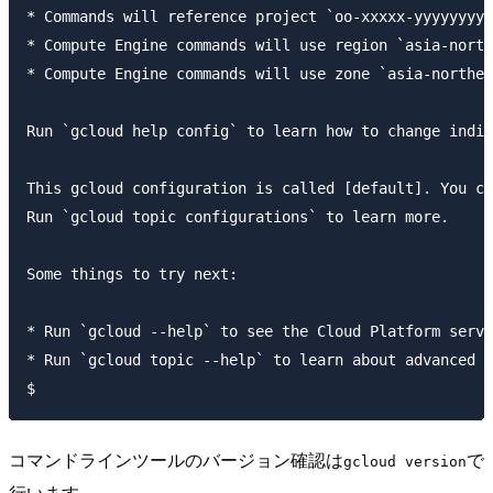
* Commands will reference project `oo-xxxxx-yyyyyyyy`
* Compute Engine commands will use region `asia-north
* Compute Engine commands will use zone `asia-northea
Run `gcloud help config` to learn how to change indiv
This gcloud configuration is called [default]. You ca
Run `gcloud topic configurations` to learn more.

Some things to try next:

* Run `gcloud --help` to see the Cloud Platform servi
* Run `gcloud topic --help` to learn about advanced f
コマンドラインツールのバージョン確認は
で
gcloud version
行います。