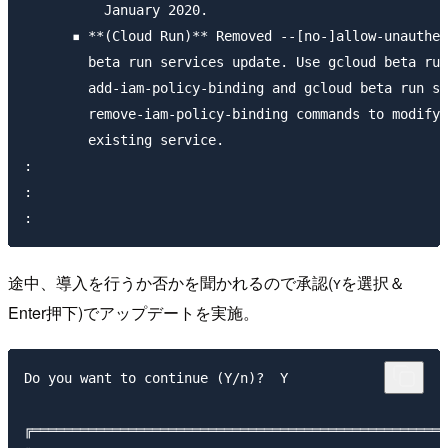
          January 2020.

      ▪ **(Cloud Run)** Removed --[no-]allow-unauthen
        beta run services update. Use gcloud beta run
        add-iam-policy-binding and gcloud beta run se
        remove-iam-policy-binding commands to modify 
        existing service.

:

:

途中、導入を行うか否かを聞かれるので承認(
を選択＆
Y
Enter押下)でアップデートを実施。
Do you want to continue (Y/n)?  Y

╔════════════════════════════════════════════════════