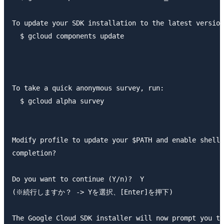
To update your SDK installation to the latest version
  $ gcloud components update

To take a quick anonymous survey, run:

  $ gcloud alpha survey

Modify profile to update your $PATH and enable shell 
completion?

Do you want to continue (Y/n)?  Y

(※続行しますか？ -> Yを選択、[Enter]を押下)

The Google Cloud SDK installer will now prompt you to