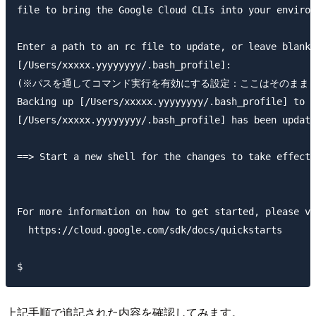
file to bring the Google Cloud CLIs into your environ
Enter a path to an rc file to update, or leave blank 
[/Users/xxxxx.yyyyyyyy/.bash_profile]:  

(※パスを通してコマンド実行を有効にする設定：ここはそのまま[Ent
Backing up [/Users/xxxxx.yyyyyyyy/.bash_profile] to [
[/Users/xxxxx.yyyyyyyy/.bash_profile] has been update
==> Start a new shell for the changes to take effect.

For more information on how to get started, please vi
  https://cloud.google.com/sdk/docs/quickstarts

上記手順で追記された内容を確認してみます。