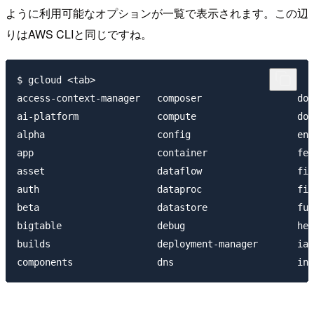
ように利用可能なオプションが一覧で表示されます。この辺
りはAWS CLIと同じですね。
$ gcloud <tab>

access-context-manager   composer                 doc
ai-platform              compute                  dom
alpha                    config                   end
app                      container                fee
asset                    dataflow                 fil
auth                     dataproc                 fir
beta                     datastore                fun
bigtable                 debug                    hel
builds                   deployment-manager       iam