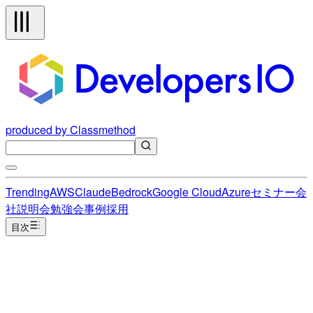
produced by Classmethod
Trending
AWS
Claude
Bedrock
Google Cloud
Azure
セミナー
会
社説明会
勉強会
事例
採用
目次