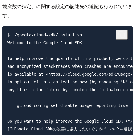
境変数の指定」に関する設定の記述先の追記も行われていま
す。
$ ./google-cloud-sdk/install.sh 

Welcome to the Google Cloud SDK!

To help improve the quality of this product, we colle
and anonymized stacktraces when crashes are encounter
is available at <https://cloud.google.com/sdk/usage-s
to opt out of this collection now (by choosing 'N' at
any time in the future by running the following comma
    gcloud config set disable_usage_reporting true

Do you want to help improve the Google Cloud SDK (Y/n
(※Google Cloud SDKの改善に協力したいですか？ -> Yを選択、[