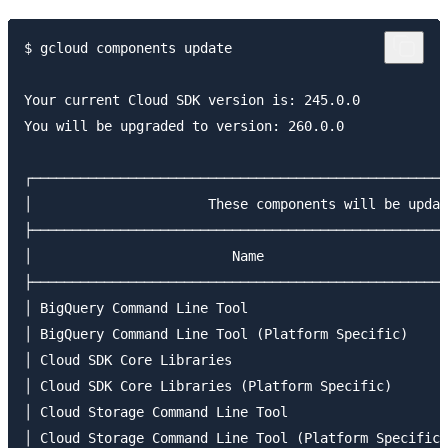
$ gcloud components update

Your current Cloud SDK version is: 245.0.0

You will be upgraded to version: 260.0.0

┌────────────────────────────────────────────────────
│                      These components will be updat
├────────────────────────────────────────────────────
│                         Name                       
├────────────────────────────────────────────────────
│ BigQuery Command Line Tool                         
│ BigQuery Command Line Tool (Platform Specific)     
│ Cloud SDK Core Libraries                           
│ Cloud SDK Core Libraries (Platform Specific)       
│ Cloud Storage Command Line Tool                    
│ Cloud Storage Command Line Tool (Platform Specific)