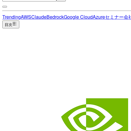
Trending
AWS
Claude
Bedrock
Google Cloud
Azure
セミナー
会
目次