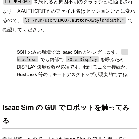
を忘れると原因不明のクラッシュに悩まされ
LD_PRELOAD
ます。XAUTHORITY のファイル名はセッションごとに変わ
るので、
で
ls /run/user/1000/.mutter-Xwaylandauth.*
確認してください。
!
SSH のみの環境では Isaac Sim がハングします。
--
でも内部で
を呼ぶため、
headless
XOpenDisplay
DISPLAY 環境変数が必須です。物理モニター接続か、
RustDesk 等のリモートデスクトップが現実的ですね。
Isaac Sim の GUI でロボットを触ってみ
る
環境が整ったので、まずは Isaac Sim の GUI を開いてロ