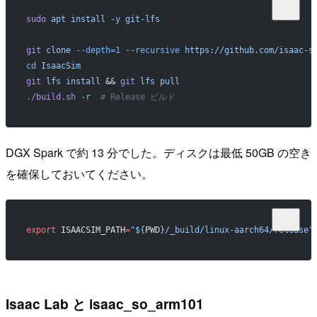
sudo
 apt
 install
 -y
 git-lfs
git
 clone
 --depth=1
 --recursive
 https://github.com/isaac-s
cd
 IsaacSim
git
 lfs
 install
 && 
git
 lfs
 pull
./build.sh
 -r
  # Release ビルド
DGX Spark で約 13 分でした。ディスクは最低 50GB の空き
を確保しておいてください。
export
 ISAACSIM_PATH
=
"${
PWD
}/_build/linux-aarch64/release"
Isaac Lab と isaac_so_arm101