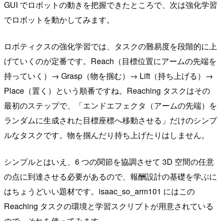
GUI でロボットの動きを把握できたところで、次は強化学習
でロボットを動かしてみます。
ロボティクスの強化学習では、タスクの難易度を段階的に上
げていくのが定番です。Reach（目標位置にアームの先端を
持っていく）→ Grasp（物を掴む）→ Lift（持ち上げる）→
Place（置く）という順番ですね。Reaching タスクはその
最初のステップで、「エンドエフェクタ（アームの先端）を
ランダムに生成された目標座標へ移動させる」だけのシンプ
ルなタスクです。物を掴んだり持ち上げたりはしません。
シンプルとはいえ、6 つの関節を協調させて 3D 空間の任意
の点に到達させる必要があるので、報酬設計の基礎を学ぶに
はちょうどいい題材です。isaac_so_arm101 にはこの
Reaching タスクの環境と学習スクリプトが用意されている
ので、それを使ってみます。