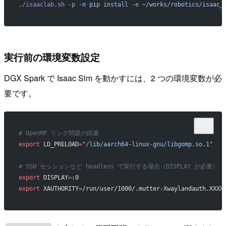
./isaaclab.sh
 -p
 -m
 pip
 install
 -e
 ~/works/robotics/isaac_
実行前の環境変数設定
DGX Spark で Isaac Sim を動かすには、2 つの環境変数が必
要です。
# OpenMP リンク問題の回避
export
 LD_PRELOAD
=
"/lib/aarch64-linux-gnu/libgomp.so.1"
# SSH セッションなど headless で実行する場合（DISPLAY が必要）
export
 DISPLAY
=
:0
export
 XAUTHORITY
=
/run/user/1000/.mutter-Xwaylandauth.XXXX