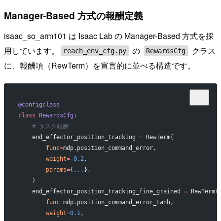
Manager-Based 方式の報酬定義
isaac_so_arm101 は Isaac Lab の Manager-Based 方式を採
用しています。
の
クラス
reach_env_cfg.py
RewardsCfg
に、報酬項（RewTerm）を宣言的に並べる構造です。
@configclass
class
 RewardsCfg
:
    # タスク報酬
    end_effector_position_tracking 
=
 RewTerm(
        func
=
mdp.position_command_error,
        weight
=-
0.2
,
        params
=
{
...
},
    )
    end_effector_position_tracking_fine_grained 
=
 RewTerm(
        func
=
mdp.position_command_error_tanh,
        weight
=
0.1
,