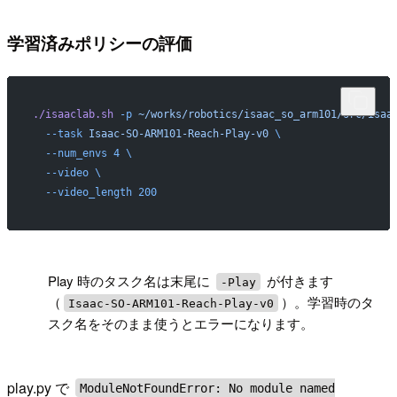
学習済みポリシーの評価
./isaaclab.sh
 -p
 ~/works/robotics/isaac_so_arm101/src/isaa
  --task
 Isaac-SO-ARM101-Reach-Play-v0
 \
  --num_envs
 4
 \
  --video
 \
  --video_length
 200
!
Play 時のタスク名は末尾に
が付きます
-Play
（
）。学習時のタ
Isaac-SO-ARM101-Reach-Play-v0
スク名をそのまま使うとエラーになります。
play.py で
ModuleNotFoundError: No module named