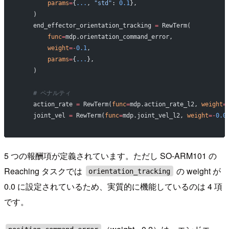
        params
=
{
...
, 
"std"
: 
0.1
},
    )
    end_effector_orientation_tracking 
=
 RewTerm(
        func
=
mdp.orientation_command_error,
        weight
=-
0.1
,
        params
=
{
...
},
    )
    # ペナルティ
    action_rate 
=
 RewTerm(
func
=
mdp.action_rate_l2, 
weight
=
    joint_vel 
=
 RewTerm(
func
=
mdp.joint_vel_l2, 
weight
=-
0.0
5 つの報酬項が定義されています。ただし SO-ARM101 の
Reaching タスクでは
の weight が
orientation_tracking
0.0 に設定されているため、実質的に機能しているのは 4 項
です。