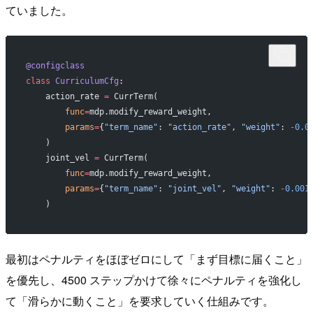
ていました。
@configclass
class
 CurriculumCfg
:
    action_rate 
=
 CurrTerm(
        func
=
mdp.modify_reward_weight,
        params
=
{
"term_name"
: 
"action_rate"
, 
"weight"
: 
-
0.0
    )
    joint_vel 
=
 CurrTerm(
        func
=
mdp.modify_reward_weight,
        params
=
{
"term_name"
: 
"joint_vel"
, 
"weight"
: 
-
0.001
    )
最初はペナルティをほぼゼロにして「まず目標に届くこと」
を優先し、4500 ステップかけて徐々にペナルティを強化し
て「滑らかに動くこと」を要求していく仕組みです。