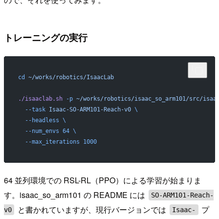
トレーニングの実行
cd
 ~/works/robotics/IsaacLab
./isaaclab.sh
 -p
 ~/works/robotics/isaac_so_arm101/src/isaa
  --task
 Isaac-SO-ARM101-Reach-v0
 \
  --headless
 \
  --num_envs
 64
 \
  --max_iterations
 1000
64 並列環境での RSL-RL（PPO）による学習が始まりま
す。isaac_so_arm101 の README には
SO-ARM101-Reach-
と書かれていますが、現行バージョンでは
プ
v0
Isaac-