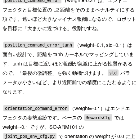
（weight=-0.2）は、エンドエ
position_command_error
フェクタと目標位置の L2 距離をそのままペナルティにする
項です。遠いほど大きなマイナス報酬になるので、ロボット
を目標に「大まかに近づける」役割ですね。
（weight=0.1, std=0.1）は
position_command_error_tanh
面白い設計で、距離を tanh カーネルでマッピングしていま
す。tanh は目標に近いほど報酬が急激に上がる性質がある
ので、「最後の微調整」を強く動機づけます。
パラ
std
メータが小さいほど、より近距離での精度にこだわるように
なります。
（weight=-0.1）はエンドエ
orientation_command_error
フェクタの姿勢追跡です。ベースの
では
RewardsCfg
weight=-0.1 ですが、SO-ARM101 の
で orientation の weight が 0.0 に上
joint_pos_env_cfg.py