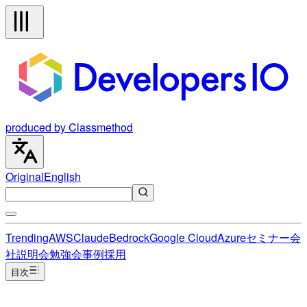
produced by Classmethod
Original
English
Trending
AWS
Claude
Bedrock
Google Cloud
Azure
セミナー
会
社説明会
勉強会
事例
採用
目次