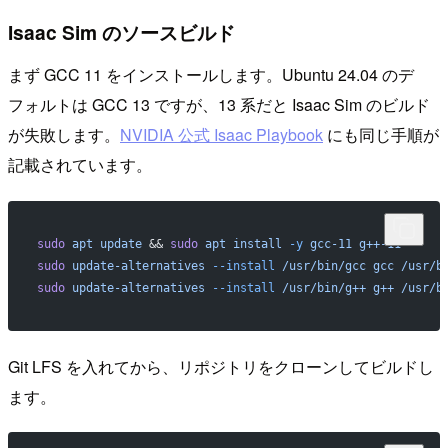
Isaac Sim のソースビルド
まず GCC 11 をインストールします。Ubuntu 24.04 のデ
フォルトは GCC 13 ですが、13 系だと Isaac Sim のビルド
が失敗します。
NVIDIA 公式 Isaac Playbook
にも同じ手順が
記載されています。
sudo
 apt
 update
 && 
sudo
 apt
 install
 -y
 gcc-11
 g++-11
sudo
 update-alternatives
 --install
 /usr/bin/gcc
 gcc
 /usr/b
sudo
 update-alternatives
 --install
 /usr/bin/g++
 g++
 /usr/b
Git LFS を入れてから、リポジトリをクローンしてビルドし
ます。