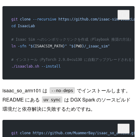
git
 clone
 --recursive
 https://github.com/isaac-sim/IsaacLa
cd
 IsaacLab
# Isaac Sim へのシンボリックリンクを作成（Playbook 推奨の方法）
ln
 -sfn
 "${
ISAACSIM_PATH
}"
 "${
PWD
}/_isaac_sim"
# インストール（PyTorch 2.9.0+cu130 に自動アップグレードされる）
./isaaclab.sh
 --install
isaac_so_arm101 は
でインストールします。
--no-deps
README にある
は DGX Spark のソースビルド
uv sync
環境だと依存解決に失敗するためですね。
git
 clone
 https://github.com/MuammerBay/isaac_so_arm101.gi