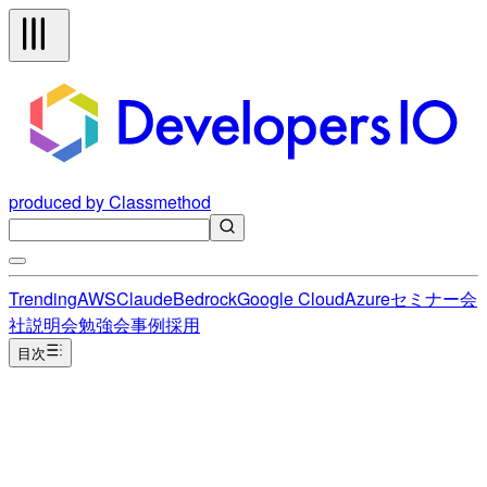
produced by Classmethod
Trending
AWS
Claude
Bedrock
Google Cloud
Azure
セミナー
会
社説明会
勉強会
事例
採用
目次