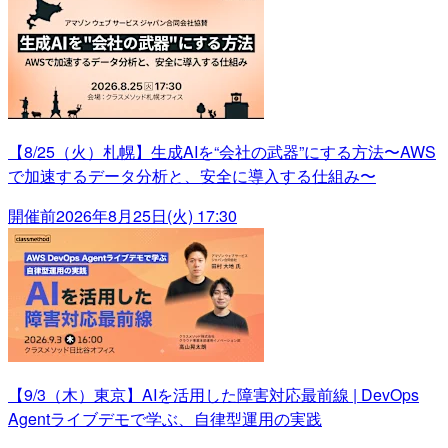
【8/25（火）札幌】生成AIを“会社の武器”にする方法〜AWS
で加速するデータ分析と、安全に導入する仕組み〜
開催前
2026年8月25日(火) 17:30
【9/3（木）東京】AIを活用した障害対応最前線 | DevOps
Agentライブデモで学ぶ、自律型運用の実践